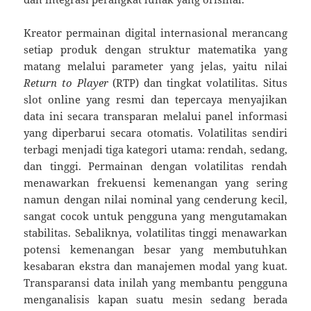
Kreator permainan digital internasional merancang
setiap produk dengan struktur matematika yang
matang melalui parameter yang jelas, yaitu nilai
Return to Player
(RTP) dan tingkat volatilitas. Situs
slot online yang resmi dan tepercaya menyajikan
data ini secara transparan melalui panel informasi
yang diperbarui secara otomatis. Volatilitas sendiri
terbagi menjadi tiga kategori utama: rendah, sedang,
dan tinggi. Permainan dengan volatilitas rendah
menawarkan frekuensi kemenangan yang sering
namun dengan nilai nominal yang cenderung kecil,
sangat cocok untuk pengguna yang mengutamakan
stabilitas. Sebaliknya, volatilitas tinggi menawarkan
potensi kemenangan besar yang membutuhkan
kesabaran ekstra dan manajemen modal yang kuat.
Transparansi data inilah yang membantu pengguna
menganalisis kapan suatu mesin sedang berada