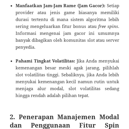
Manfaatkan Jam-Jam Rame (Jam Gacor):
Setiap
provider atau jenis game biasanya memiliki
durasi tertentu di mana sistem algoritma lebih
sering mengeluarkan fitur bonus atau
free spins
.
Informasi mengenai jam gacor ini umumnya
banyak dibagikan oleh komunitas slot atau server
penyedia.
Pahami Tingkat Volatilitas:
Jika Anda menyukai
kemenangan besar meski agak jarang, pilihlah
slot volatilitas tinggi. Sebaliknya, jika Anda lebih
menyukai kemenangan kecil namun rutin untuk
menjaga alur modal, slot volatilitas sedang
hingga rendah adalah pilihan tepat.
2. Penerapan Manajemen Modal
dan Penggunaan Fitur Spin