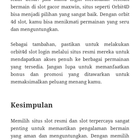
bermain di slot gacor maxwin, situs seperti Orbit4D
bisa menjadi pilihan yang sangat baik. Dengan orbit
4d slot, kamu bisa menikmati permainan yang seru
dan menguntungkan.
Sebagai tambahan, pastikan untuk melakukan
orbit4d slot login melalui situs resmi mereka untuk
mendapatkan akses penuh ke berbagai permainan
yang tersedia. Jangan lupa untuk memanfaatkan
bonus dan promosi yang ditawarkan untuk
memaksimalkan peluang menang kamu.
Kesimpulan
Memilih situs slot resmi dan slot terpercaya sangat
penting untuk memastikan pengalaman bermain
yang aman dan menguntungkan. Dengan memilih