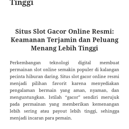
Tinggi
Situs Slot Gacor Online Resmi:
Keamanan Terjamin dan Peluang
Menang Lebih Tinggi
Perkembangan teknologi digital membuat
permainan slot online semakin populer di kalangan
pecinta hiburan daring. Situs slot gacor online resmi
menjadi pilihan favorit karena menyediakan
pengalaman bermain yang aman, nyaman, dan
menguntungkan. Istilah “gacor” sendiri merujuk
pada permainan yang memberikan kemenangan
lebih sering atau payout lebih tinggi, sehingga
menjadi incaran para pemain.