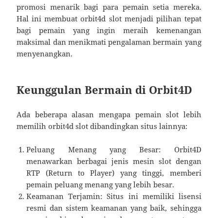
promosi menarik bagi para pemain setia mereka.
Hal ini membuat orbit4d slot menjadi pilihan tepat
bagi pemain yang ingin meraih kemenangan
maksimal dan menikmati pengalaman bermain yang
menyenangkan.
Keunggulan Bermain di Orbit4D
Ada beberapa alasan mengapa pemain slot lebih
memilih orbit4d slot dibandingkan situs lainnya:
Peluang Menang yang Besar: Orbit4D
menawarkan berbagai jenis mesin slot dengan
RTP (Return to Player) yang tinggi, memberi
pemain peluang menang yang lebih besar.
Keamanan Terjamin: Situs ini memiliki lisensi
resmi dan sistem keamanan yang baik, sehingga