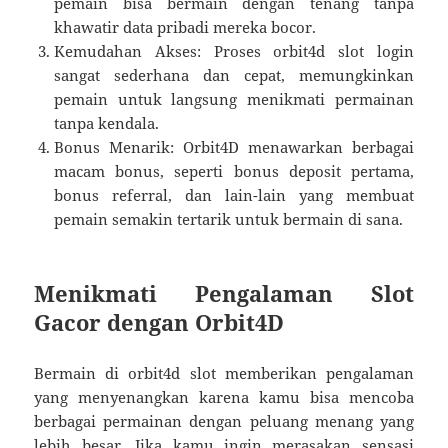
pemain bisa bermain dengan tenang tanpa
khawatir data pribadi mereka bocor.
Kemudahan Akses: Proses orbit4d slot login
sangat sederhana dan cepat, memungkinkan
pemain untuk langsung menikmati permainan
tanpa kendala.
Bonus Menarik: Orbit4D menawarkan berbagai
macam bonus, seperti bonus deposit pertama,
bonus referral, dan lain-lain yang membuat
pemain semakin tertarik untuk bermain di sana.
Menikmati Pengalaman Slot
Gacor dengan Orbit4D
Bermain di orbit4d slot memberikan pengalaman
yang menyenangkan karena kamu bisa mencoba
berbagai permainan dengan peluang menang yang
lebih besar. Jika kamu ingin merasakan sensasi