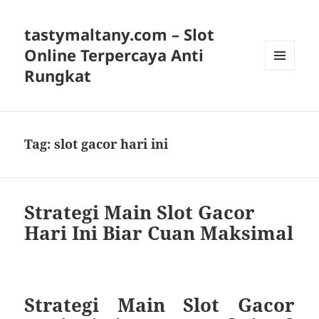
tastymaltany.com – Slot
Online Terpercaya Anti
Rungkat
MENU
DAN
WIDGET
Tag:
slot gacor hari ini
Strategi Main Slot Gacor
Hari Ini Biar Cuan Maksimal
Strategi Main Slot Gacor