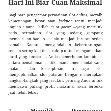
Hari Ini Biar Cuan Maksimal
Bagi para penggemar permainan slot
online
, meraih
kemenangan besar atau
jackpot
tentu menjadi
impian utama. Istilah “slot gacor”—yang merujuk
pada permainan slot yang sedang gampang
memberikan hadiah—selalu menjadi incaran setiap
pemain. Namun, mengandalkan keberuntungan
semata sering kali tidak cukup untuk mengamankan
hasil yang konsisten. Anda memerlukan kombinasi
antara pemahaman taktik, manajemen modal yang
matang, dan kedisiplinan diri agar bisa
mengoptimalkan
slot
putaran. Dengan menerapkan
langkah-langkah yang terukur, peluang Anda untuk
membawa pulang profit maksimal akan terbuka
jauh lebih lebar.
1. Memilih Permainan