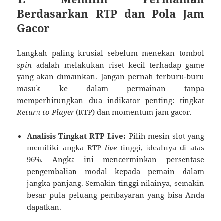
Berdasarkan RTP dan Pola Jam
Gacor
Langkah paling krusial sebelum menekan tombol
spin
adalah melakukan riset kecil terhadap game
yang akan dimainkan. Jangan pernah terburu-buru
masuk ke dalam permainan tanpa
memperhitungkan dua indikator penting: tingkat
Return to Player
(RTP) dan momentum jam gacor.
Analisis Tingkat RTP Live:
Pilih mesin slot yang
memiliki angka RTP
live
tinggi, idealnya di atas
96%. Angka ini mencerminkan persentase
pengembalian modal kepada pemain dalam
jangka panjang. Semakin tinggi nilainya, semakin
besar pula peluang pembayaran yang bisa Anda
dapatkan.