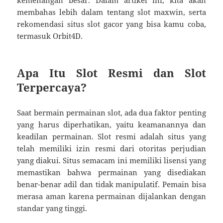
membahas lebih dalam tentang slot maxwin, serta
rekomendasi situs slot gacor yang bisa kamu coba,
termasuk Orbit4D.
Apa Itu Slot Resmi dan Slot
Terpercaya?
Saat bermain permainan slot, ada dua faktor penting
yang harus diperhatikan, yaitu keamanannya dan
keadilan permainan. Slot resmi adalah situs yang
telah memiliki izin resmi dari otoritas perjudian
yang diakui. Situs semacam ini memiliki lisensi yang
memastikan bahwa permainan yang disediakan
benar-benar adil dan tidak manipulatif. Pemain bisa
merasa aman karena permainan dijalankan dengan
standar yang tinggi.