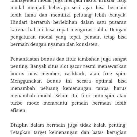
modal menjadi beberapa sesi agar bisa bermain
lebih lama dan memiliki peluang lebih banyak.
Hindari bertaruh berlebihan dalam satu putaran
karena hal ini bisa cepat menguras saldo. Dengan
pengaturan modal yang tepat, pemain tetap bisa
bermain dengan nyaman dan konsisten.
Pemanfaatan bonus dan fitur tambahan juga sangat
penting. Banyak situs slot gacor resmi menawarkan
bonus new member, cashback, atau free spin.
Menggunakan bonus ini secara optimal bisa
menambah peluang kemenangan tanpa harus
menambah modal. Selain itu, fitur auto-spin atau
turbo mode membantu pemain bermain lebih
efisien.
Disiplin dalam bermain juga tidak kalah penting.
Tetapkan target kemenangan dan batas kerugian