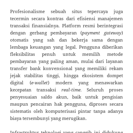
Profesionalisme sebuah situs tepercaya juga
tecermin secara kontras dari efisiensi manajemen
transaksi finansialnya. Platform resmi berintegrasi
dengan gerbang pembayaran (
payment gateway
)
otomatis yang sah dan bekerja sama dengan
lembaga keuangan yang legal. Pengguna diberikan
fleksibilitas penuh untuk memilih metode
pembayaran yang paling aman, mulai dari layanan
transfer bank konvensional yang memiliki rekam
jejak stabilitas tinggi, hingga ekosistem dompet
digital (
e-wallet
) modern yang menawarkan
kecepatan transaksi
real-time
. Seluruh proses
penyesuaian saldo akun, baik untuk pengisian
maupun pencairan hak pengguna, diproses secara
sistematis oleh komputerisasi pintar tanpa adanya
biaya tersembunyi yang merugikan.
Infrastruktur teknologi yang canggih ini didukung