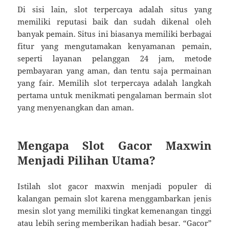
Di sisi lain, slot terpercaya adalah situs yang
memiliki reputasi baik dan sudah dikenal oleh
banyak pemain. Situs ini biasanya memiliki berbagai
fitur yang mengutamakan kenyamanan pemain,
seperti layanan pelanggan 24 jam, metode
pembayaran yang aman, dan tentu saja permainan
yang fair. Memilih slot terpercaya adalah langkah
pertama untuk menikmati pengalaman bermain slot
yang menyenangkan dan aman.
Mengapa Slot Gacor Maxwin
Menjadi Pilihan Utama?
Istilah slot gacor maxwin menjadi populer di
kalangan pemain slot karena menggambarkan jenis
mesin slot yang memiliki tingkat kemenangan tinggi
atau lebih sering memberikan hadiah besar. “Gacor”