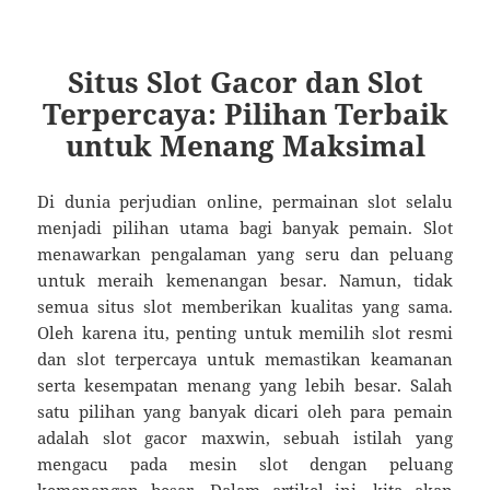
Situs Slot Gacor dan Slot
Terpercaya: Pilihan Terbaik
untuk Menang Maksimal
Di dunia perjudian online, permainan slot selalu
menjadi pilihan utama bagi banyak pemain. Slot
menawarkan pengalaman yang seru dan peluang
untuk meraih kemenangan besar. Namun, tidak
semua situs slot memberikan kualitas yang sama.
Oleh karena itu, penting untuk memilih slot resmi
dan slot terpercaya untuk memastikan keamanan
serta kesempatan menang yang lebih besar. Salah
satu pilihan yang banyak dicari oleh para pemain
adalah slot gacor maxwin, sebuah istilah yang
mengacu pada mesin slot dengan peluang
kemenangan besar. Dalam artikel ini, kita akan