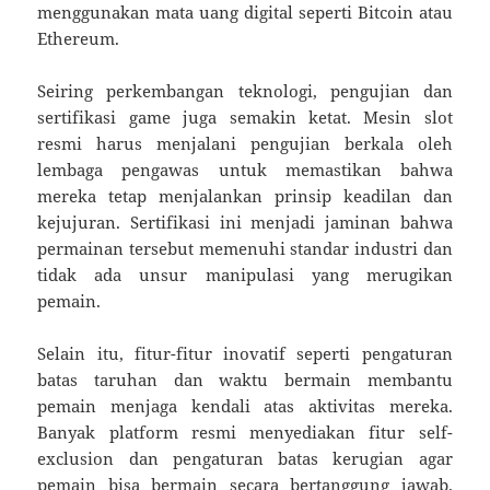
menggunakan mata uang digital seperti Bitcoin atau
Ethereum.
Seiring perkembangan teknologi, pengujian dan
sertifikasi game juga semakin ketat. Mesin slot
resmi harus menjalani pengujian berkala oleh
lembaga pengawas untuk memastikan bahwa
mereka tetap menjalankan prinsip keadilan dan
kejujuran. Sertifikasi ini menjadi jaminan bahwa
permainan tersebut memenuhi standar industri dan
tidak ada unsur manipulasi yang merugikan
pemain.
Selain itu, fitur-fitur inovatif seperti pengaturan
batas taruhan dan waktu bermain membantu
pemain menjaga kendali atas aktivitas mereka.
Banyak platform resmi menyediakan fitur self-
exclusion dan pengaturan batas kerugian agar
pemain bisa bermain secara bertanggung jawab.