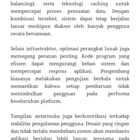
balancing), serta teknologi caching untuk
mempercepat proses pemuatan data. Dengan
kombinasi tersebut, sistem dapat tetap berjalan
lancar meskipun diakses oleh banyak pengguna
secara bersamaan.
Selain infrastruktur, optimasi perangkat lunak juga
memegang peranan penting. Kode program yang
efisien dapat mengurangi beban sistem dan
mempercepat respons aplikasi. Pengembang
biasanya melakukan pengujian berkala untuk
memastikan bahwa setiap pembaruan tidak
menimbulkan gangguan pada performa
keseluruhan platform.
Tampilan antarmuka juga berkontribusi terhadap
stabilitas pengalaman pengguna. Desain yang ringan
dan tidak terlalu membebani sistem akan membantu
aplikasi berjalan lebih lancar, terutama pada