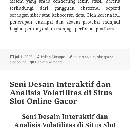
Sistem yang aman cenderung lebih stabil karena
terlindungi dari gangguan eksternal seperti
serangan siber atau kebocoran data. Oleh karena itu,
penerapan enkripsi dan sistem proteksi menjadi
bagian penting dalam menjaga performa platform.
Diposkan
Penulis
Tag
Juli 1, 2026
Kylian Mbappé
situs slot
,
slot
,
slot gacor
,
pada
untuk Slot ORBIT4D Mengutamakan Perf
slot online
Berikan komentar
Seni Desain Interaktif dan
Analisis Volatilitas di Situs
Slot Online Gacor
Seni Desain Interaktif dan
Analisis Volatilitas di Situs Slot