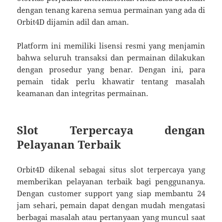
dengan tenang karena semua permainan yang ada di
Orbit4D dijamin adil dan aman.
Platform ini memiliki lisensi resmi yang menjamin
bahwa seluruh transaksi dan permainan dilakukan
dengan prosedur yang benar. Dengan ini, para
pemain tidak perlu khawatir tentang masalah
keamanan dan integritas permainan.
Slot Terpercaya dengan
Pelayanan Terbaik
Orbit4D dikenal sebagai situs slot terpercaya yang
memberikan pelayanan terbaik bagi penggunanya.
Dengan customer support yang siap membantu 24
jam sehari, pemain dapat dengan mudah mengatasi
berbagai masalah atau pertanyaan yang muncul saat