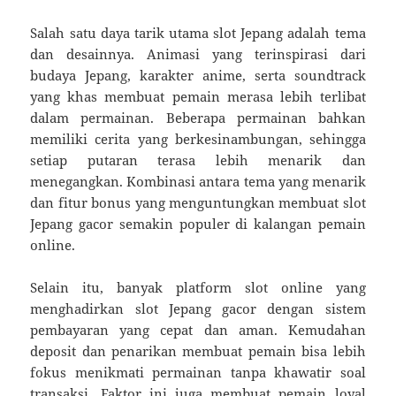
Salah satu daya tarik utama slot Jepang adalah tema
dan desainnya. Animasi yang terinspirasi dari
budaya Jepang, karakter anime, serta soundtrack
yang khas membuat pemain merasa lebih terlibat
dalam permainan. Beberapa permainan bahkan
memiliki cerita yang berkesinambungan, sehingga
setiap putaran terasa lebih menarik dan
menegangkan. Kombinasi antara tema yang menarik
dan fitur bonus yang menguntungkan membuat slot
Jepang gacor semakin populer di kalangan pemain
online.
Selain itu, banyak platform slot online yang
menghadirkan slot Jepang gacor dengan sistem
pembayaran yang cepat dan aman. Kemudahan
deposit dan penarikan membuat pemain bisa lebih
fokus menikmati permainan tanpa khawatir soal
transaksi. Faktor ini juga membuat pemain loyal