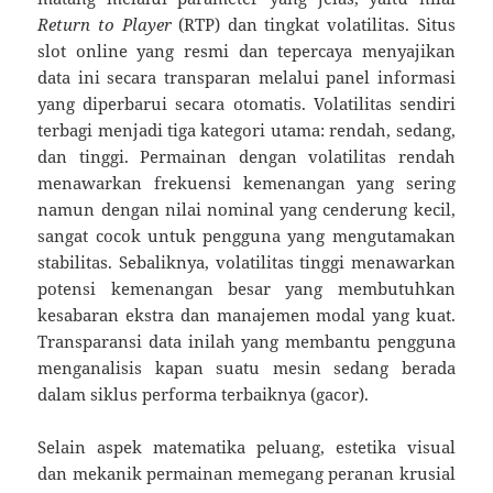
Return to Player
(RTP) dan tingkat volatilitas. Situs
slot online yang resmi dan tepercaya menyajikan
data ini secara transparan melalui panel informasi
yang diperbarui secara otomatis. Volatilitas sendiri
terbagi menjadi tiga kategori utama: rendah, sedang,
dan tinggi. Permainan dengan volatilitas rendah
menawarkan frekuensi kemenangan yang sering
namun dengan nilai nominal yang cenderung kecil,
sangat cocok untuk pengguna yang mengutamakan
stabilitas. Sebaliknya, volatilitas tinggi menawarkan
potensi kemenangan besar yang membutuhkan
kesabaran ekstra dan manajemen modal yang kuat.
Transparansi data inilah yang membantu pengguna
menganalisis kapan suatu mesin sedang berada
dalam siklus performa terbaiknya (gacor).
Selain aspek matematika peluang, estetika visual
dan mekanik permainan memegang peranan krusial