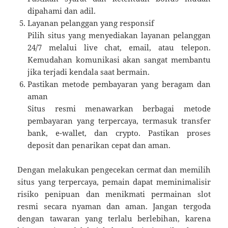
dipahami dan adil.
Layanan pelanggan yang responsif
Pilih situs yang menyediakan layanan pelanggan
24/7 melalui live chat, email, atau telepon.
Kemudahan komunikasi akan sangat membantu
jika terjadi kendala saat bermain.
Pastikan metode pembayaran yang beragam dan
aman
Situs resmi menawarkan berbagai metode
pembayaran yang terpercaya, termasuk transfer
bank, e-wallet, dan crypto. Pastikan proses
deposit dan penarikan cepat dan aman.
Dengan melakukan pengecekan cermat dan memilih
situs yang terpercaya, pemain dapat meminimalisir
risiko penipuan dan menikmati permainan slot
resmi secara nyaman dan aman. Jangan tergoda
dengan tawaran yang terlalu berlebihan, karena