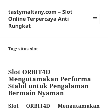
tastymaltany.com – Slot
Online Terpercaya Anti
Rungkat
MENU
DAN
WIDGET
Tag:
situs slot
Slot ORBIT4D
Mengutamakan Performa
Stabil untuk Pengalaman
Bermain Nyaman
Slot ORBIT4D Mengutamakan