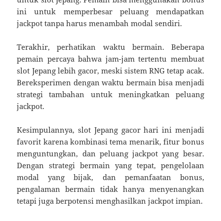
ini untuk memperbesar peluang mendapatkan
jackpot tanpa harus menambah modal sendiri.
Terakhir, perhatikan waktu bermain. Beberapa
pemain percaya bahwa jam-jam tertentu membuat
slot Jepang lebih gacor, meski sistem RNG tetap acak.
Bereksperimen dengan waktu bermain bisa menjadi
strategi tambahan untuk meningkatkan peluang
jackpot.
Kesimpulannya, slot Jepang gacor hari ini menjadi
favorit karena kombinasi tema menarik, fitur bonus
menguntungkan, dan peluang jackpot yang besar.
Dengan strategi bermain yang tepat, pengelolaan
modal yang bijak, dan pemanfaatan bonus,
pengalaman bermain tidak hanya menyenangkan
tetapi juga berpotensi menghasilkan jackpot impian.