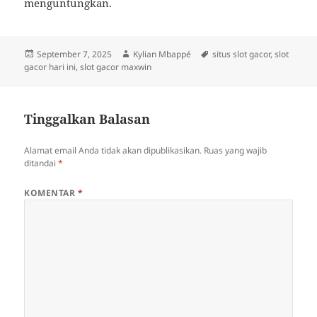
menguntungkan.
Diposkan
Penulis
Tag
September 7, 2025
Kylian Mbappé
situs slot gacor
,
slot
pada
gacor hari ini
,
slot gacor maxwin
Tinggalkan Balasan
Alamat email Anda tidak akan dipublikasikan.
Ruas yang wajib
ditandai
*
KOMENTAR
*