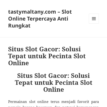
tastymaltany.com – Slot
Online Terpercaya Anti
Rungkat
MENU
DAN
WIDGET
Situs Slot Gacor: Solusi
Tepat untuk Pecinta Slot
Online
Situs Slot Gacor: Solusi
Tepat untuk Pecinta Slot
Online
Permainan slot online terus menjadi favorit para