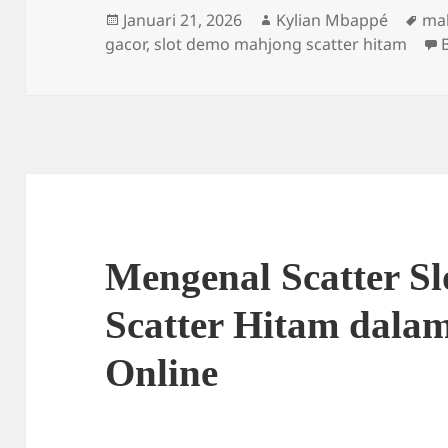
Diposkan
Penulis
Ta
Januari 21, 2026
Kylian Mbappé
mah
pada
gacor
,
slot demo mahjong scatter hitam
Mengenal Scatter Sl
Scatter Hitam dala
Online