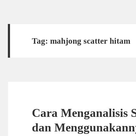
Tag:
mahjong scatter hitam
Cara Menganalisis 
dan Menggunakan