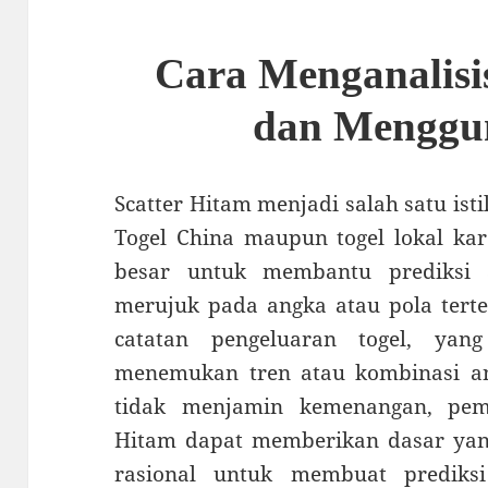
Cara Menganalisi
dan Menggu
Scatter Hitam menjadi salah satu ist
Togel China maupun togel lokal kar
besar untuk membantu prediksi a
merujuk pada angka atau pola tert
catatan pengeluaran togel, yan
menemukan tren atau kombinasi an
tidak menjamin kemenangan, pem
Hitam dapat memberikan dasar yan
rasional untuk membuat prediks