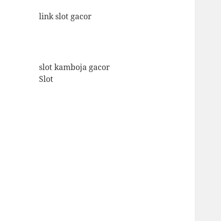
link slot gacor
slot kamboja gacor
Slot