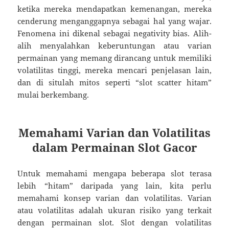
ketika mereka mendapatkan kemenangan, mereka
cenderung menganggapnya sebagai hal yang wajar.
Fenomena ini dikenal sebagai negativity bias. Alih-
alih menyalahkan keberuntungan atau varian
permainan yang memang dirancang untuk memiliki
volatilitas tinggi, mereka mencari penjelasan lain,
dan di situlah mitos seperti “slot scatter hitam”
mulai berkembang.
Memahami Varian dan Volatilitas
dalam Permainan Slot Gacor
Untuk memahami mengapa beberapa slot terasa
lebih “hitam” daripada yang lain, kita perlu
memahami konsep varian dan volatilitas. Varian
atau volatilitas adalah ukuran risiko yang terkait
dengan permainan slot. Slot dengan volatilitas