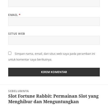
EMAIL
*
SITUS WEB
Simpan nama, email, dan situs web saya pada peramban ini
untuk komentar saya berikutnya.
Navigasi
SEBELUMNYA
pos
Slot Fortune Rabbit: Permainan Slot yang
Pos
Menghibur dan Menguntungkan
sebelumnya: