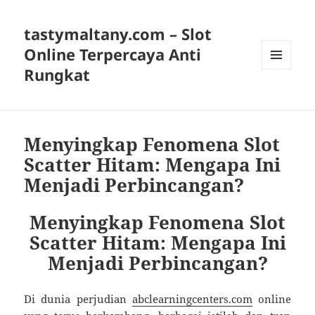
tastymaltany.com – Slot
Online Terpercaya Anti
Rungkat
MENU
DAN
WIDGET
Menyingkap Fenomena Slot
Scatter Hitam: Mengapa Ini
Menjadi Perbincangan?
Menyingkap Fenomena Slot
Scatter Hitam: Mengapa Ini
Menjadi Perbincangan?
Di dunia perjudian
abclearningcenters.com
online