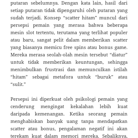
putaran sebelumnya. Dengan kata lain, hasil dari
setiap putaran tidak dipengaruhi oleh putaran yang
sudah terjadi. Konsep “scatter hitam” muncul dari
persepsi pemain yang merasa bahwa beberapa
mesin slot tertentu, terutama yang terlihat populer
atau baru, sangat pelit dalam memberikan scatter
yang biasanya memicu free spins atau bonus game.
Mereka merasa seolah-olah mesin tersebut “diatur”
untuk tidak memberikan keuntungan, sehingga
menimbulkan frustrasi dan memunculkan istilah
“hitam” sebagai metafora untuk “buruk” atau
“sulit.”
Persepsi ini diperkuat oleh psikologi pemain yang
cenderung mengingat kekalahan lebih kuat
daripada kemenangan. Ketika seorang pemain
menghabiskan banyak uang tanpa mendapatkan
scatter atau bonus, pengalaman negatif ini akan
terekam kuat dalam memori mereka. Sebaliknya,