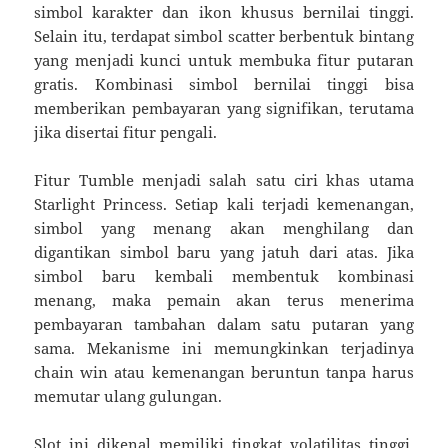
simbol karakter dan ikon khusus bernilai tinggi.
Selain itu, terdapat simbol scatter berbentuk bintang
yang menjadi kunci untuk membuka fitur putaran
gratis. Kombinasi simbol bernilai tinggi bisa
memberikan pembayaran yang signifikan, terutama
jika disertai fitur pengali.
Fitur Tumble menjadi salah satu ciri khas utama
Starlight Princess. Setiap kali terjadi kemenangan,
simbol yang menang akan menghilang dan
digantikan simbol baru yang jatuh dari atas. Jika
simbol baru kembali membentuk kombinasi
menang, maka pemain akan terus menerima
pembayaran tambahan dalam satu putaran yang
sama. Mekanisme ini memungkinkan terjadinya
chain win atau kemenangan beruntun tanpa harus
memutar ulang gulungan.
Slot ini dikenal memiliki tingkat volatilitas tinggi.