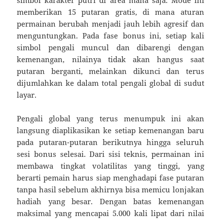
simbol karakter putri di area mana saja. Mode ini
memberikan 15 putaran gratis, di mana aturan
permainan berubah menjadi jauh lebih agresif dan
menguntungkan. Pada fase bonus ini, setiap kali
simbol pengali muncul dan dibarengi dengan
kemenangan, nilainya tidak akan hangus saat
putaran berganti, melainkan dikunci dan terus
dijumlahkan ke dalam total pengali global di sudut
layar.
Pengali global yang terus menumpuk ini akan
langsung diaplikasikan ke setiap kemenangan baru
pada putaran-putaran berikutnya hingga seluruh
sesi bonus selesai. Dari sisi teknis, permainan ini
membawa tingkat volatilitas yang tinggi, yang
berarti pemain harus siap menghadapi fase putaran
tanpa hasil sebelum akhirnya bisa memicu lonjakan
hadiah yang besar. Dengan batas kemenangan
maksimal yang mencapai 5.000 kali lipat dari nilai