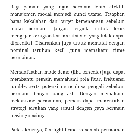
Bagi pemain yang ingin bermain lebih efektif,
manajemen modal menjadi kunci utama. Tetapkan
batas kekalahan dan target kemenangan sebelum
mulai bermain. Jangan tergoda untuk terus
mengejar kerugian karena sifat slot yang tidak dapat
diprediksi. Disarankan juga untuk memulai dengan
nominal taruhan kecil guna memahami ritme
permainan.
Memanfaatkan mode demo (jika tersedia) juga dapat
membantu pemain memahami pola fitur, frekuensi
tumble, serta potensi munculnya pengali sebelum
bermain dengan uang asli. Dengan memahami
mekanisme permainan, pemain dapat menentukan
strategi taruhan yang sesuai dengan gaya bermain
masing-masing.
Pada akhirnya, Starlight Princess adalah permainan