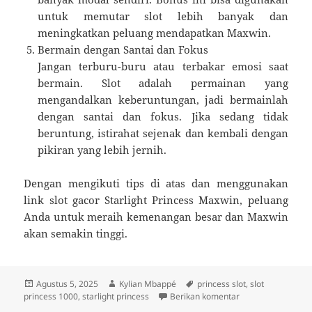
untuk memutar slot lebih banyak dan
meningkatkan peluang mendapatkan Maxwin.
Bermain dengan Santai dan Fokus
Jangan terburu-buru atau terbakar emosi saat
bermain. Slot adalah permainan yang
mengandalkan keberuntungan, jadi bermainlah
dengan santai dan fokus. Jika sedang tidak
beruntung, istirahat sejenak dan kembali dengan
pikiran yang lebih jernih.
Dengan mengikuti tips di atas dan menggunakan
link slot gacor Starlight Princess Maxwin, peluang
Anda untuk meraih kemenangan besar dan Maxwin
akan semakin tinggi.
Diposkan
Penulis
Tag
Agustus 5, 2025
Kylian Mbappé
princess slot
,
slot
pada
untuk Mengenal Li
princess 1000
,
starlight princess
Berikan komentar