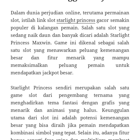
Dalam dunia perjudian online, terutama permainan
slot, istilah link slot
starlight princess
gacor semakin
populer di kalangan pemain. Salah satu slot yang
sedang naik daun dan banyak dicari adalah Starlight
Princess Maxwin. Game ini dikenal sebagai salah
satu slot yang menawarkan peluang kemenangan
besar dan fitur menarik yang mampu
memaksimalkan peluang pemain untuk
mendapatkan jackpot besar.
Starlight Princess sendiri merupakan salah satu
game slot dari pengembang ternama yang
menghadirkan tema fantasi dengan grafis yang
menarik dan animasi yang halus. Keunggulan
utama dari slot ini adalah potensi kemenangan
besar yang bisa diraih jika pemain mendapatkan
kombinasi simbol yang tepat. Selain itu, adanya fitur