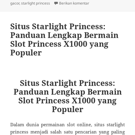
pada
untuk Keunggulan Mekanis
gacor
,
starlight princess
Berikan komentar
Situs Starlight Princess:
Panduan Lengkap Bermain
Slot Princess X1000 yang
Populer
Situs Starlight Princess:
Panduan Lengkap Bermain
Slot Princess X1000 yang
Populer
Dalam dunia permainan slot online, situs starlight
princess menjadi salah satu pencarian yang paling