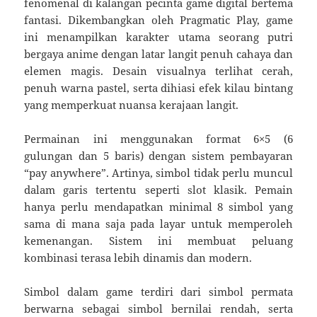
fenomenal di kalangan pecinta game digital bertema
fantasi. Dikembangkan oleh Pragmatic Play, game
ini menampilkan karakter utama seorang putri
bergaya anime dengan latar langit penuh cahaya dan
elemen magis. Desain visualnya terlihat cerah,
penuh warna pastel, serta dihiasi efek kilau bintang
yang memperkuat nuansa kerajaan langit.
Permainan ini menggunakan format 6×5 (6
gulungan dan 5 baris) dengan sistem pembayaran
“pay anywhere”. Artinya, simbol tidak perlu muncul
dalam garis tertentu seperti slot klasik. Pemain
hanya perlu mendapatkan minimal 8 simbol yang
sama di mana saja pada layar untuk memperoleh
kemenangan. Sistem ini membuat peluang
kombinasi terasa lebih dinamis dan modern.
Simbol dalam game terdiri dari simbol permata
berwarna sebagai simbol bernilai rendah, serta