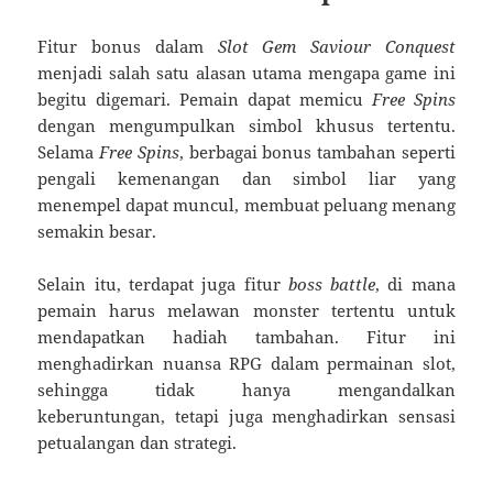
Fitur bonus dalam
Slot Gem Saviour Conquest
menjadi salah satu alasan utama mengapa game ini
begitu digemari. Pemain dapat memicu
Free Spins
dengan mengumpulkan simbol khusus tertentu.
Selama
Free Spins
, berbagai bonus tambahan seperti
pengali kemenangan dan simbol liar yang
menempel dapat muncul, membuat peluang menang
semakin besar.
Selain itu, terdapat juga fitur
boss battle
, di mana
pemain harus melawan monster tertentu untuk
mendapatkan hadiah tambahan. Fitur ini
menghadirkan nuansa RPG dalam permainan slot,
sehingga tidak hanya mengandalkan
keberuntungan, tetapi juga menghadirkan sensasi
petualangan dan strategi.