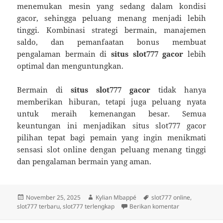
menemukan mesin yang sedang dalam kondisi
gacor, sehingga peluang menang menjadi lebih
tinggi. Kombinasi strategi bermain, manajemen
saldo, dan pemanfaatan bonus membuat
pengalaman bermain di
situs slot777 gacor
lebih
optimal dan menguntungkan.
Bermain di
situs slot777 gacor
tidak hanya
memberikan hiburan, tetapi juga peluang nyata
untuk meraih kemenangan besar. Semua
keuntungan ini menjadikan situs slot777 gacor
pilihan tepat bagi pemain yang ingin menikmati
sensasi slot online dengan peluang menang tinggi
dan pengalaman bermain yang aman.
Diposkan
Penulis
Tag
November 25, 2025
Kylian Mbappé
slot777 online
,
pada
untuk Situs Slo
slot777 terbaru
,
slot777 terlengkap
Berikan komentar