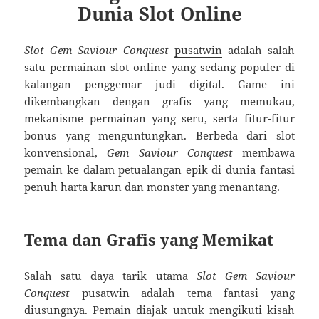
Dunia Slot Online
Slot Gem Saviour Conquest
pusatwin
adalah salah
satu permainan slot online yang sedang populer di
kalangan penggemar judi digital. Game ini
dikembangkan dengan grafis yang memukau,
mekanisme permainan yang seru, serta fitur-fitur
bonus yang menguntungkan. Berbeda dari slot
konvensional,
Gem Saviour Conquest
membawa
pemain ke dalam petualangan epik di dunia fantasi
penuh harta karun dan monster yang menantang.
Tema dan Grafis yang Memikat
Salah satu daya tarik utama
Slot Gem Saviour
Conquest
pusatwin
adalah tema fantasi yang
diusungnya. Pemain diajak untuk mengikuti kisah