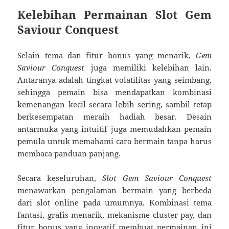
Kelebihan Permainan Slot Gem
Saviour Conquest
Selain tema dan fitur bonus yang menarik,
Gem
Saviour Conquest
juga memiliki kelebihan lain.
Antaranya adalah tingkat volatilitas yang seimbang,
sehingga pemain bisa mendapatkan kombinasi
kemenangan kecil secara lebih sering, sambil tetap
berkesempatan meraih hadiah besar. Desain
antarmuka yang intuitif juga memudahkan pemain
pemula untuk memahami cara bermain tanpa harus
membaca panduan panjang.
Secara keseluruhan,
Slot Gem Saviour Conquest
menawarkan pengalaman bermain yang berbeda
dari slot online pada umumnya. Kombinasi tema
fantasi, grafis menarik, mekanisme cluster pay, dan
fitur bonus yang inovatif membuat permainan ini