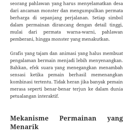
seorang pahlawan yang harus menyelamatkan desa
dari ancaman monster dan mengumpulkan permata
berharga di sepanjang perjalanan. Setiap simbol
dalam permainan dirancang dengan detail tinggi,
mulai dari permata warna-warni, pahlawan
pemberani, hingga monster yang menakutkan.
Grafis yang tajam dan animasi yang halus membuat
pengalaman bermain menjadi lebih menyenangkan.
Bahkan, efek suara yang menegangkan menambah
sensasi ketika pemain berhasil memenangkan
kombinasi tertentu. Tidak heran jika banyak pemain
merasa seperti benar-benar terjun ke dalam dunia
petualangan interaktif.
Mekanisme Permainan yang
Menarik