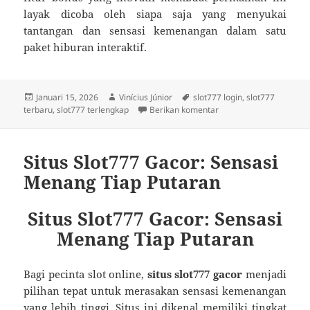
layak dicoba oleh siapa saja yang menyukai
tantangan dan sensasi kemenangan dalam satu
paket hiburan interaktif.
Diposkan
Penulis
Tag
Januari 15, 2026
Vinícius Júnior
slot777 login
,
slot777
pada
untuk Slot Gem Saviour
terbaru
,
slot777 terlengkap
Berikan komentar
Situs Slot777 Gacor: Sensasi
Menang Tiap Putaran
Situs Slot777 Gacor: Sensasi
Menang Tiap Putaran
Bagi pecinta slot online,
situs slot777 gacor
menjadi
pilihan tepat untuk merasakan sensasi kemenangan
yang lebih tinggi. Situs ini dikenal memiliki tingkat