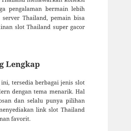
gga pengalaman bermain lebih
server Thailand, pemain bisa
nan slot Thailand super gacor
ng Lengkap
ini, tersedia berbagai jenis slot
odern dengan tema menarik. Hal
san dan selalu punya pilihan
menyediakan link slot Thailand
an favorit.