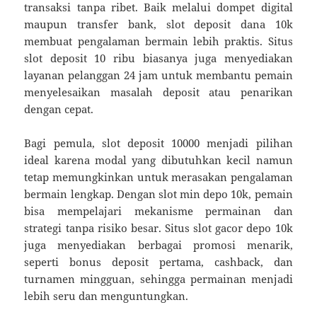
transaksi tanpa ribet. Baik melalui dompet digital
maupun transfer bank, slot deposit dana 10k
membuat pengalaman bermain lebih praktis. Situs
slot deposit 10 ribu biasanya juga menyediakan
layanan pelanggan 24 jam untuk membantu pemain
menyelesaikan masalah deposit atau penarikan
dengan cepat.
Bagi pemula, slot deposit 10000 menjadi pilihan
ideal karena modal yang dibutuhkan kecil namun
tetap memungkinkan untuk merasakan pengalaman
bermain lengkap. Dengan slot min depo 10k, pemain
bisa mempelajari mekanisme permainan dan
strategi tanpa risiko besar. Situs slot gacor depo 10k
juga menyediakan berbagai promosi menarik,
seperti bonus deposit pertama, cashback, dan
turnamen mingguan, sehingga permainan menjadi
lebih seru dan menguntungkan.