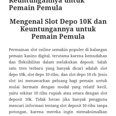
Pemain Pemula
Mengenal Slot Depo 10K dan
Keuntungannya untuk
Pemain Pemula
Permainan slot online semakin populer di kalangan
pemain kasino digital, terutama karena kemudahan
dan fleksibilitas dalam melakukan deposit. Salah
satu tren terbaru yang banyak dicari adalah slot
depo 10k, slot depo 10 ribu, dan slot depo 10 rb. Jenis
slot ini menawarkan peluang bagi pemain untuk
mulai bermain dengan modal yang relatif kecil,
yaitu sekitar 10 ribu rupiah atau setara dengan slot
deposit 10k. Tidak heran jika banyak pengguna
mencari informasi tentang slot deposit 10 ribu tanpa
potongan, karena mereka ingin memaksimalkan