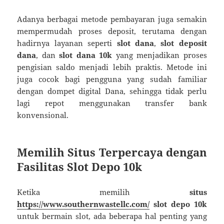
Adanya berbagai metode pembayaran juga semakin
mempermudah proses deposit, terutama dengan
hadirnya layanan seperti
slot dana
,
slot deposit
dana
, dan
slot dana 10k
yang menjadikan proses
pengisian saldo menjadi lebih praktis. Metode ini
juga cocok bagi pengguna yang sudah familiar
dengan dompet digital Dana, sehingga tidak perlu
lagi repot menggunakan transfer bank
konvensional.
Memilih Situs Terpercaya dengan
Fasilitas Slot Depo 10k
Ketika memilih
situs
https://www.southernwastellc.com/
slot depo 10k
untuk bermain slot, ada beberapa hal penting yang