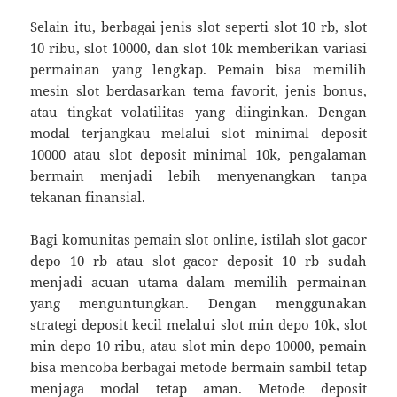
Selain itu, berbagai jenis slot seperti slot 10 rb, slot
10 ribu, slot 10000, dan slot 10k memberikan variasi
permainan yang lengkap. Pemain bisa memilih
mesin slot berdasarkan tema favorit, jenis bonus,
atau tingkat volatilitas yang diinginkan. Dengan
modal terjangkau melalui slot minimal deposit
10000 atau slot deposit minimal 10k, pengalaman
bermain menjadi lebih menyenangkan tanpa
tekanan finansial.
Bagi komunitas pemain slot online, istilah slot gacor
depo 10 rb atau slot gacor deposit 10 rb sudah
menjadi acuan utama dalam memilih permainan
yang menguntungkan. Dengan menggunakan
strategi deposit kecil melalui slot min depo 10k, slot
min depo 10 ribu, atau slot min depo 10000, pemain
bisa mencoba berbagai metode bermain sambil tetap
menjaga modal tetap aman. Metode deposit