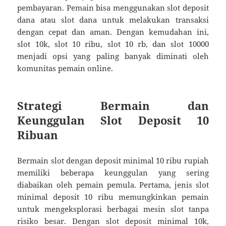
pembayaran. Pemain bisa menggunakan slot deposit
dana atau slot dana untuk melakukan transaksi
dengan cepat dan aman. Dengan kemudahan ini,
slot 10k, slot 10 ribu, slot 10 rb, dan slot 10000
menjadi opsi yang paling banyak diminati oleh
komunitas pemain online.
Strategi Bermain dan
Keunggulan Slot Deposit 10
Ribuan
Bermain slot dengan deposit minimal 10 ribu rupiah
memiliki beberapa keunggulan yang sering
diabaikan oleh pemain pemula. Pertama, jenis slot
minimal deposit 10 ribu memungkinkan pemain
untuk mengeksplorasi berbagai mesin slot tanpa
risiko besar. Dengan slot deposit minimal 10k,