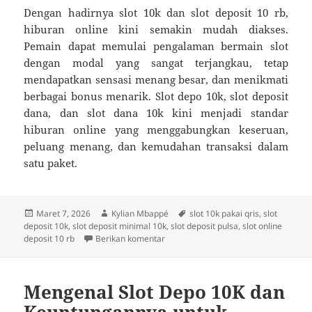
Dengan hadirnya slot 10k dan slot deposit 10 rb,
hiburan online kini semakin mudah diakses.
Pemain dapat memulai pengalaman bermain slot
dengan modal yang sangat terjangkau, tetap
mendapatkan sensasi menang besar, dan menikmati
berbagai bonus menarik. Slot depo 10k, slot deposit
dana, dan slot dana 10k kini menjadi standar
hiburan online yang menggabungkan keseruan,
peluang menang, dan kemudahan transaksi dalam
satu paket.
Diposkan
Penulis
Tag
Maret 7, 2026
Kylian Mbappé
slot 10k pakai qris
,
slot
pada
deposit 10k
,
slot deposit minimal 10k
,
slot deposit pulsa
,
slot online
untuk Slot Depo 10k, Solusi Hiburan 
deposit 10 rb
Berikan komentar
Mengenal Slot Depo 10K dan
Keuntungannya untuk