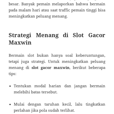
besar. Banyak pemain melaporkan bahwa bermain
pada malam hari atau saat traffic pemain tinggi bisa
meningkatkan peluang menang.
Strategi Menang di Slot Gacor
Maxwin
Bermain slot bukan hanya soal keberuntungan,
tetapi juga strategi. Untuk meningkatkan peluang
menang di
slot gacor maxwin
, berikut beberapa
tips:
Tentukan modal harian dan jangan bermain
melebihi batas tersebut.
Mulai dengan taruhan kecil, lalu tingkatkan
perlahan jika pola sudah terlihat.