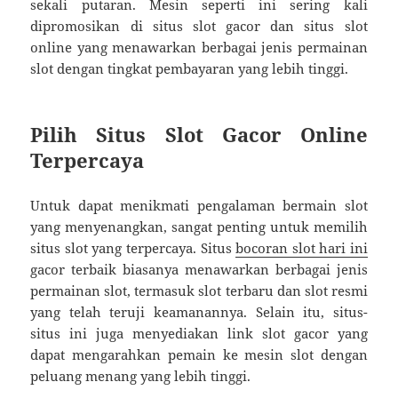
sekali putaran. Mesin seperti ini sering kali
dipromosikan di situs slot gacor dan situs slot
online yang menawarkan berbagai jenis permainan
slot dengan tingkat pembayaran yang lebih tinggi.
Pilih Situs Slot Gacor Online
Terpercaya
Untuk dapat menikmati pengalaman bermain slot
yang menyenangkan, sangat penting untuk memilih
situs slot yang terpercaya. Situs
bocoran slot hari ini
gacor
terbaik biasanya menawarkan berbagai jenis
permainan slot, termasuk slot terbaru dan slot resmi
yang telah teruji keamanannya. Selain itu, situs-
situs ini juga menyediakan link slot gacor yang
dapat mengarahkan pemain ke mesin slot dengan
peluang menang yang lebih tinggi.