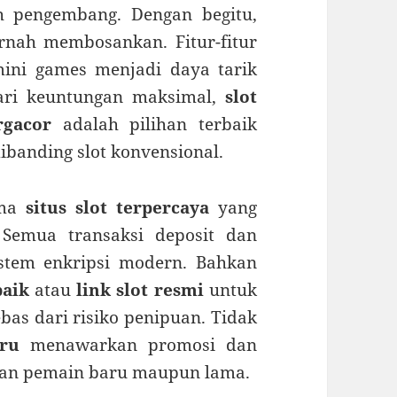
h pengembang. Dengan begitu,
nah membosankan. Fitur-fitur
 mini games menjadi daya tarik
cari keuntungan maksimal,
slot
rgacor
adalah pilihan terbaik
ibanding slot konvensional.
ama
situs slot terpercaya
yang
 Semua transaksi deposit dan
stem enkripsi modern. Bahkan
baik
atau
link slot resmi
untuk
s dari risiko penipuan. Tidak
aru
menawarkan promosi dan
kan pemain baru maupun lama.