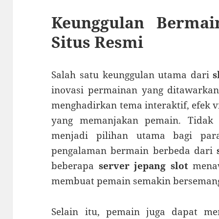
Keunggulan Bermai
Situs Resmi
Salah satu keunggulan utama dari
s
inovasi permainan yang ditawarka
menghadirkan tema interaktif, efek 
yang memanjakan pemain. Tidak
menjadi pilihan utama bagi par
pengalaman bermain berbeda dari
beberapa
server jepang slot
menaw
membuat pemain semakin bersemang
Selain itu, pemain juga dapat m