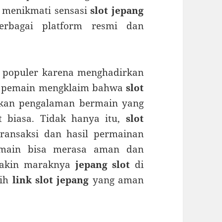
a menikmati sensasi
slot jepang
rbagai platform resmi dan
 populer karena menghadirkan
ak pemain mengklaim bahwa
slot
an pengalaman bermain yang
t biasa. Tidak hanya itu,
slot
ansaksi dan hasil permainan
pemain bisa merasa aman dan
makin maraknya
jepang slot
di
lih
link slot jepang
yang aman