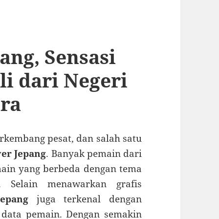
pang, Sensasi
li dari Negeri
ra
erkembang pesat, dan salah satu
ver Jepang
. Banyak pemain dari
ain yang berbeda dengan tema
 Selain menawarkan grafis
Jepang
juga terkenal dengan
 data pemain. Dengan semakin