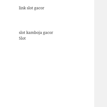
link slot gacor
slot kamboja gacor
Slot