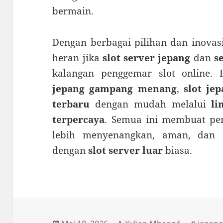
bermain.
Dengan berbagai pilihan dan inovas
heran jika
slot server jepang
dan
s
kalangan penggemar slot online.
jepang gampang menang
,
slot je
terbaru
dengan mudah melalui
li
terpercaya
. Semua ini membuat p
lebih menyenangkan, aman, dan 
dengan
slot server luar
biasa.
Diposkan
Penulis
Tag