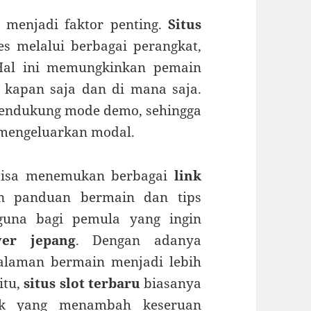
 menjadi faktor penting.
Situs
s melalui berbagai perangkat,
 Hal ini memungkinkan pemain
kapan saja dan di mana saja.
ndukung mode demo, sehingga
 mengeluarkan modal.
isa menemukan berbagai
link
 panduan bermain dan tips
rguna bagi pemula yang ingin
ver jepang
. Dengan adanya
alaman bermain menjadi lebih
itu,
situs slot terbaru
biasanya
rik yang menambah keseruan