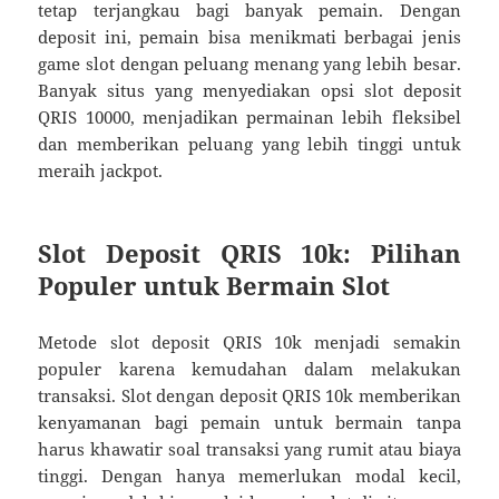
tetap terjangkau bagi banyak pemain. Dengan
deposit ini, pemain bisa menikmati berbagai jenis
game slot dengan peluang menang yang lebih besar.
Banyak situs yang menyediakan opsi slot deposit
QRIS 10000, menjadikan permainan lebih fleksibel
dan memberikan peluang yang lebih tinggi untuk
meraih jackpot.
Slot Deposit QRIS 10k: Pilihan
Populer untuk Bermain Slot
Metode slot deposit QRIS 10k menjadi semakin
populer karena kemudahan dalam melakukan
transaksi. Slot dengan deposit QRIS 10k memberikan
kenyamanan bagi pemain untuk bermain tanpa
harus khawatir soal transaksi yang rumit atau biaya
tinggi. Dengan hanya memerlukan modal kecil,