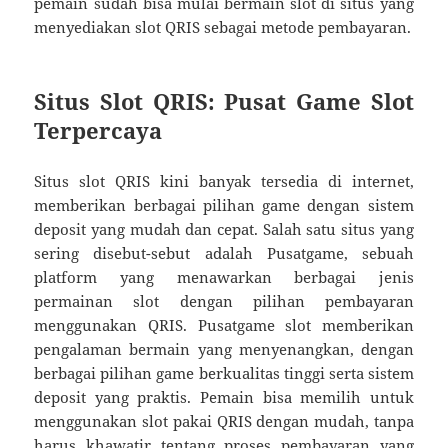
pemain sudah bisa mulai bermain slot di situs yang
menyediakan slot QRIS sebagai metode pembayaran.
Situs Slot QRIS: Pusat Game Slot
Terpercaya
Situs slot QRIS kini banyak tersedia di internet,
memberikan berbagai pilihan game dengan sistem
deposit yang mudah dan cepat. Salah satu situs yang
sering disebut-sebut adalah Pusatgame, sebuah
platform yang menawarkan berbagai jenis
permainan slot dengan pilihan pembayaran
menggunakan QRIS. Pusatgame slot memberikan
pengalaman bermain yang menyenangkan, dengan
berbagai pilihan game berkualitas tinggi serta sistem
deposit yang praktis. Pemain bisa memilih untuk
menggunakan slot pakai QRIS dengan mudah, tanpa
harus khawatir tentang proses pembayaran yang