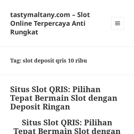
tastymaltany.com – Slot
Online Terpercaya Anti
Rungkat
MENU
DAN
WIDGET
Tag:
slot deposit qris 10 ribu
Situs Slot QRIS: Pilihan
Tepat Bermain Slot dengan
Deposit Ringan
Situs Slot QRIS: Pilihan
Tepat Bermain Slot dengan