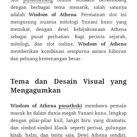
dengan berbagai tema menarik, salah satunya
adalah
Wisdom of Athena
. Permainan slot ini
mengusung nuansa mitologi Yunani kuno yang
memikat, dengan dewi kebijaksanaan Athena
sebagai pusat perhatian. Bagi pecinta sejarah,
mitologi, dan slot online,
Wisdom of Athena
memberikan kombinasi sempurna antara hiburan
dan peluang kemenangan besar.
Tema dan Desain Visual yang
Mengagumkan
Wisdom of Athena
pusathoki
membawa pemain
masuk ke dalam dunia megah Yunani kuno, lengkap
dengan pilar-pilar kuil, langit biru yang dramatis,
dan simbol-simbol klasik seperti perisai, gulungan
kitab, helm, dan tentu saja, Dewi Athena sendiri.