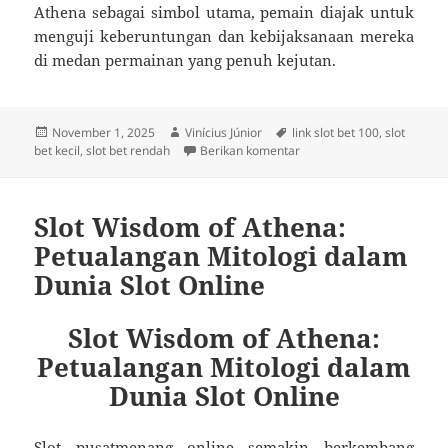
Athena sebagai simbol utama, pemain diajak untuk
menguji keberuntungan dan kebijaksanaan mereka
di medan permainan yang penuh kejutan.
Diposkan
Penulis
Tag
November 1, 2025
Vinícius Júnior
link slot bet 100
,
slot
pada
untuk Slot Wisdom of Athe
bet kecil
,
slot bet rendah
Berikan komentar
Slot Wisdom of Athena:
Petualangan Mitologi dalam
Dunia Slot Online
Slot Wisdom of Athena:
Petualangan Mitologi dalam
Dunia Slot Online
Slot
pusatmenang
online semakin berkembang