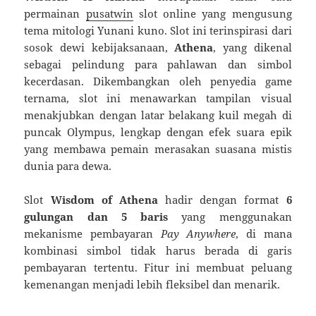
permainan
pusatwin
slot online yang mengusung
tema mitologi Yunani kuno. Slot ini terinspirasi dari
sosok dewi kebijaksanaan,
Athena
, yang dikenal
sebagai pelindung para pahlawan dan simbol
kecerdasan. Dikembangkan oleh penyedia game
ternama, slot ini menawarkan tampilan visual
menakjubkan dengan latar belakang kuil megah di
puncak Olympus, lengkap dengan efek suara epik
yang membawa pemain merasakan suasana mistis
dunia para dewa.
Slot
Wisdom of Athena
hadir dengan format
6
gulungan dan 5 baris
yang menggunakan
mekanisme pembayaran
Pay Anywhere
, di mana
kombinasi simbol tidak harus berada di garis
pembayaran tertentu. Fitur ini membuat peluang
kemenangan menjadi lebih fleksibel dan menarik.