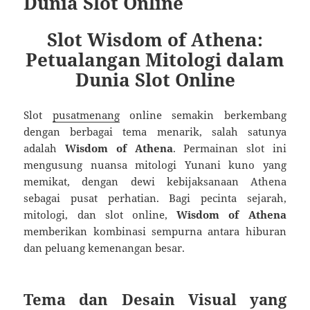
Dunia Slot Online
Slot Wisdom of Athena:
Petualangan Mitologi dalam
Dunia Slot Online
Slot
pusatmenang
online semakin berkembang
dengan berbagai tema menarik, salah satunya
adalah
Wisdom of Athena
. Permainan slot ini
mengusung nuansa mitologi Yunani kuno yang
memikat, dengan dewi kebijaksanaan Athena
sebagai pusat perhatian. Bagi pecinta sejarah,
mitologi, dan slot online,
Wisdom of Athena
memberikan kombinasi sempurna antara hiburan
dan peluang kemenangan besar.
Tema dan Desain Visual yang