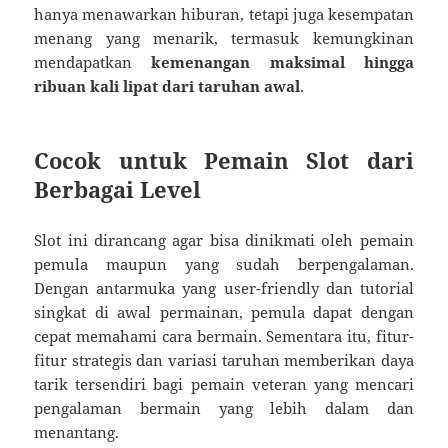
hanya menawarkan hiburan, tetapi juga kesempatan
menang yang menarik, termasuk kemungkinan
mendapatkan
kemenangan maksimal hingga
ribuan kali lipat dari taruhan awal
.
Cocok untuk Pemain Slot dari
Berbagai Level
Slot ini dirancang agar bisa dinikmati oleh pemain
pemula maupun yang sudah berpengalaman.
Dengan antarmuka yang user-friendly dan tutorial
singkat di awal permainan, pemula dapat dengan
cepat memahami cara bermain. Sementara itu, fitur-
fitur strategis dan variasi taruhan memberikan daya
tarik tersendiri bagi pemain veteran yang mencari
pengalaman bermain yang lebih dalam dan
menantang.