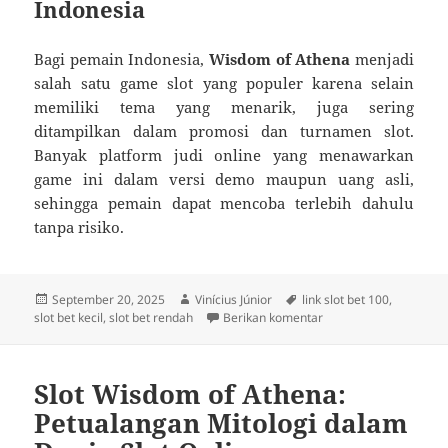
Indonesia
Bagi pemain Indonesia,
Wisdom of Athena
menjadi
salah satu game slot yang populer karena selain
memiliki tema yang menarik, juga sering
ditampilkan dalam promosi dan turnamen slot.
Banyak platform judi online yang menawarkan
game ini dalam versi demo maupun uang asli,
sehingga pemain dapat mencoba terlebih dahulu
tanpa risiko.
Diposkan
Penulis
Tag
September 20, 2025
Vinícius Júnior
link slot bet 100
,
pada
untuk Slot Wisdom of 
slot bet kecil
,
slot bet rendah
Berikan komentar
Slot Wisdom of Athena:
Petualangan Mitologi dalam