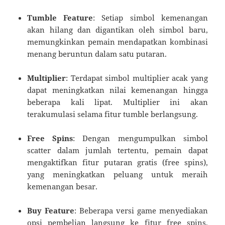
Tumble Feature
: Setiap simbol kemenangan
akan hilang dan digantikan oleh simbol baru,
memungkinkan pemain mendapatkan kombinasi
menang beruntun dalam satu putaran.
Multiplier
: Terdapat simbol multiplier acak yang
dapat meningkatkan nilai kemenangan hingga
beberapa kali lipat. Multiplier ini akan
terakumulasi selama fitur tumble berlangsung.
Free Spins
: Dengan mengumpulkan simbol
scatter dalam jumlah tertentu, pemain dapat
mengaktifkan fitur putaran gratis (free spins),
yang meningkatkan peluang untuk meraih
kemenangan besar.
Buy Feature
: Beberapa versi game menyediakan
opsi pembelian langsung ke fitur free spins,