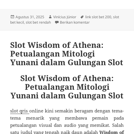
Diposkan
Penulis
Tag
Agustus 31, 2025
Vinícius Júnior
link slot bet 200
,
slot
pada
untuk Slot Wisdom of Athe
bet kecil
,
slot bet rendah
Berikan komentar
Slot Wisdom of Athena:
Petualangan Mitologi
Yunani dalam Gulungan Slot
Slot Wisdom of Athena:
Petualangan Mitologi
Yunani dalam Gulungan Slot
slot qris
online kini semakin beragam dengan tema-
tema menarik yang membawa pemain pada
petualangan visual dan audio yang memikat. Salah
satu judul yang tengah naik daun adalah
Wisdom of