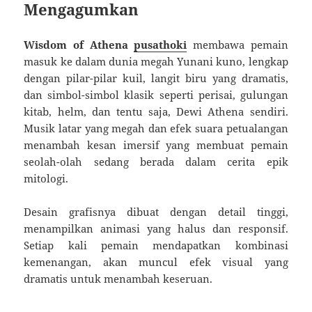
Mengagumkan
Wisdom of Athena
pusathoki
membawa pemain
masuk ke dalam dunia megah Yunani kuno, lengkap
dengan pilar-pilar kuil, langit biru yang dramatis,
dan simbol-simbol klasik seperti perisai, gulungan
kitab, helm, dan tentu saja, Dewi Athena sendiri.
Musik latar yang megah dan efek suara petualangan
menambah kesan imersif yang membuat pemain
seolah-olah sedang berada dalam cerita epik
mitologi.
Desain grafisnya dibuat dengan detail tinggi,
menampilkan animasi yang halus dan responsif.
Setiap kali pemain mendapatkan kombinasi
kemenangan, akan muncul efek visual yang
dramatis untuk menambah keseruan.