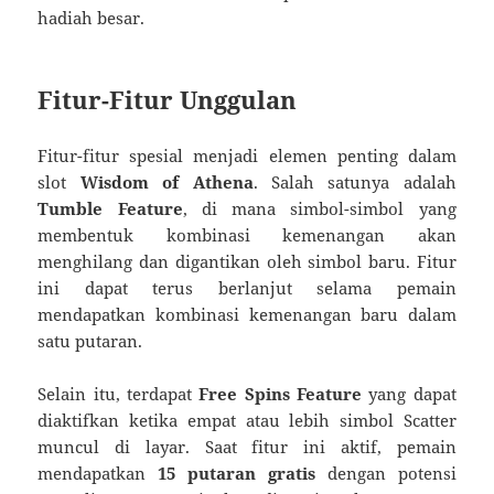
hadiah besar.
Fitur-Fitur Unggulan
Fitur-fitur spesial menjadi elemen penting dalam
slot
Wisdom of Athena
. Salah satunya adalah
Tumble Feature
, di mana simbol-simbol yang
membentuk kombinasi kemenangan akan
menghilang dan digantikan oleh simbol baru. Fitur
ini dapat terus berlanjut selama pemain
mendapatkan kombinasi kemenangan baru dalam
satu putaran.
Selain itu, terdapat
Free Spins Feature
yang dapat
diaktifkan ketika empat atau lebih simbol Scatter
muncul di layar. Saat fitur ini aktif, pemain
mendapatkan
15 putaran gratis
dengan potensi