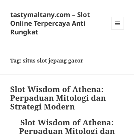
tastymaltany.com – Slot
Online Terpercaya Anti
Rungkat
MENU
DAN
WIDGET
Tag:
situs slot jepang gacor
Slot Wisdom of Athena:
Perpaduan Mitologi dan
Strategi Modern
Slot Wisdom of Athena:
Perpaduan Mitologi dan