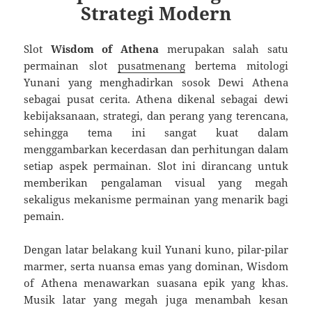
Strategi Modern
Slot
Wisdom of Athena
merupakan salah satu
permainan slot
pusatmenang
bertema mitologi
Yunani yang menghadirkan sosok Dewi Athena
sebagai pusat cerita. Athena dikenal sebagai dewi
kebijaksanaan, strategi, dan perang yang terencana,
sehingga tema ini sangat kuat dalam
menggambarkan kecerdasan dan perhitungan dalam
setiap aspek permainan. Slot ini dirancang untuk
memberikan pengalaman visual yang megah
sekaligus mekanisme permainan yang menarik bagi
pemain.
Dengan latar belakang kuil Yunani kuno, pilar-pilar
marmer, serta nuansa emas yang dominan, Wisdom
of Athena menawarkan suasana epik yang khas.
Musik latar yang megah juga menambah kesan