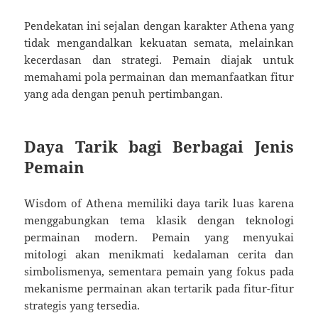
Pendekatan ini sejalan dengan karakter Athena yang
tidak mengandalkan kekuatan semata, melainkan
kecerdasan dan strategi. Pemain diajak untuk
memahami pola permainan dan memanfaatkan fitur
yang ada dengan penuh pertimbangan.
Daya Tarik bagi Berbagai Jenis
Pemain
Wisdom of Athena memiliki daya tarik luas karena
menggabungkan tema klasik dengan teknologi
permainan modern. Pemain yang menyukai
mitologi akan menikmati kedalaman cerita dan
simbolismenya, sementara pemain yang fokus pada
mekanisme permainan akan tertarik pada fitur-fitur
strategis yang tersedia.