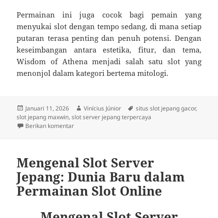
Permainan ini juga cocok bagi pemain yang
menyukai slot dengan tempo sedang, di mana setiap
putaran terasa penting dan penuh potensi. Dengan
keseimbangan antara estetika, fitur, dan tema,
Wisdom of Athena menjadi salah satu slot yang
menonjol dalam kategori bertema mitologi.
Diposkan
Penulis
Tag
Januari 11, 2026
Vinícius Júnior
situs slot jepang gacor
,
pada
slot jepang maxwin
,
slot server jepang terpercaya
untuk Slot Wisdom of Athena: Perpaduan Mitologi da
Berikan komentar
Mengenal Slot Server
Jepang: Dunia Baru dalam
Permainan Slot Online
Mengenal Slot Server