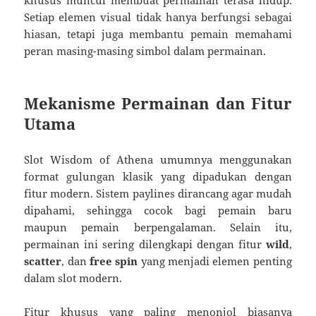
khusus muncul membuat permainan terasa hidup.
Setiap elemen visual tidak hanya berfungsi sebagai
hiasan, tetapi juga membantu pemain memahami
peran masing-masing simbol dalam permainan.
Mekanisme Permainan dan Fitur
Utama
Slot Wisdom of Athena umumnya menggunakan
format gulungan klasik yang dipadukan dengan
fitur modern. Sistem paylines dirancang agar mudah
dipahami, sehingga cocok bagi pemain baru
maupun pemain berpengalaman. Selain itu,
permainan ini sering dilengkapi dengan fitur
wild
,
scatter
, dan
free spin
yang menjadi elemen penting
dalam slot modern.
Fitur khusus yang paling menonjol biasanya