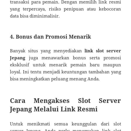
transaksi para pemain. Dengan memilih link resmi
yang terpercaya, risiko penipuan atau kebocoran
data bisa diminimalisir.
4. Bonus dan Promosi Menarik
Banyak situs yang menyediakan
link slot server
Jepang
juga menawarkan bonus serta promosi
eksklusif untuk menarik pemain baru maupun
loyal. Ini tentu menjadi keuntungan tambahan yang
bisa meningkatkan peluang menang Anda.
Cara Mengakses Slot Server
Jepang Melalui Link Resmi
Untuk menikmati semua keunggulan dari slot
server Jepang, Anda perlu menemukan link slot