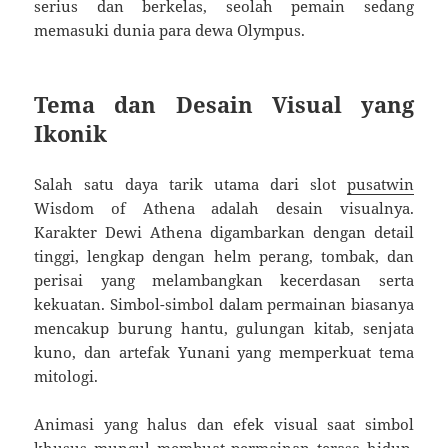
serius dan berkelas, seolah pemain sedang
memasuki dunia para dewa Olympus.
Tema dan Desain Visual yang
Ikonik
Salah satu daya tarik utama dari slot
pusatwin
Wisdom of Athena adalah desain visualnya.
Karakter Dewi Athena digambarkan dengan detail
tinggi, lengkap dengan helm perang, tombak, dan
perisai yang melambangkan kecerdasan serta
kekuatan. Simbol-simbol dalam permainan biasanya
mencakup burung hantu, gulungan kitab, senjata
kuno, dan artefak Yunani yang memperkuat tema
mitologi.
Animasi yang halus dan efek visual saat simbol