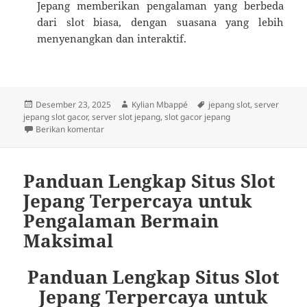
Jepang memberikan pengalaman yang berbeda
dari slot biasa, dengan suasana yang lebih
menyenangkan dan interaktif.
Diposkan
Penulis
Tag
Desember 23, 2025
Kylian Mbappé
jepang slot
,
server
pada
jepang slot gacor
,
server slot jepang
,
slot gacor jepang
untuk Slot Jepang: Panduan Lengkap Mengenai Slot
Berikan komentar
Panduan Lengkap Situs Slot
Jepang Terpercaya untuk
Pengalaman Bermain
Maksimal
Panduan Lengkap Situs Slot
Jepang Terpercaya untuk