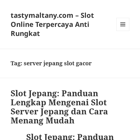
tastymaltany.com – Slot
Online Terpercaya Anti
Rungkat
MENU
DAN
WIDGET
Tag:
server jepang slot gacor
Slot Jepang: Panduan
Lengkap Mengenai Slot
Server Jepang dan Cara
Menang Mudah
Slot Jepang: Panduan