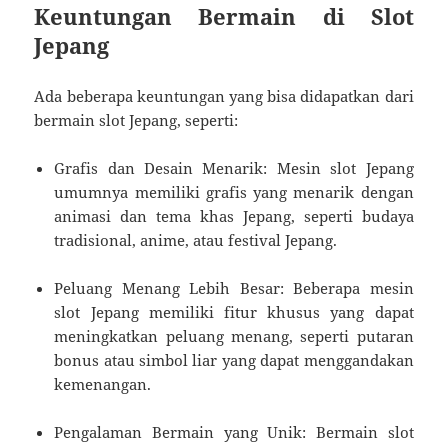
Keuntungan Bermain di Slot
Jepang
Ada beberapa keuntungan yang bisa didapatkan dari
bermain slot Jepang, seperti:
Grafis dan Desain Menarik: Mesin slot Jepang
umumnya memiliki grafis yang menarik dengan
animasi dan tema khas Jepang, seperti budaya
tradisional, anime, atau festival Jepang.
Peluang Menang Lebih Besar: Beberapa mesin
slot Jepang memiliki fitur khusus yang dapat
meningkatkan peluang menang, seperti putaran
bonus atau simbol liar yang dapat menggandakan
kemenangan.
Pengalaman Bermain yang Unik: Bermain slot