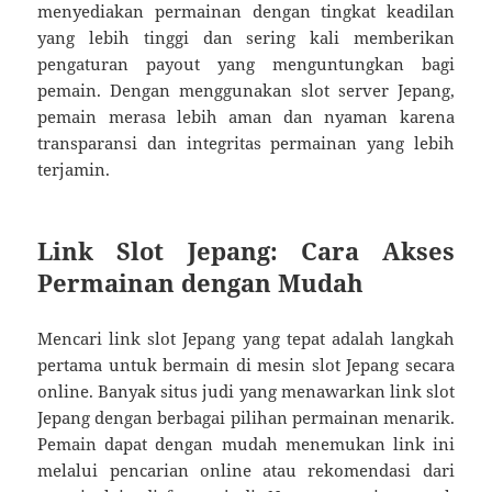
menyediakan permainan dengan tingkat keadilan
yang lebih tinggi dan sering kali memberikan
pengaturan payout yang menguntungkan bagi
pemain. Dengan menggunakan slot server Jepang,
pemain merasa lebih aman dan nyaman karena
transparansi dan integritas permainan yang lebih
terjamin.
Link Slot Jepang: Cara Akses
Permainan dengan Mudah
Mencari link slot Jepang yang tepat adalah langkah
pertama untuk bermain di mesin slot Jepang secara
online. Banyak situs judi yang menawarkan link slot
Jepang dengan berbagai pilihan permainan menarik.
Pemain dapat dengan mudah menemukan link ini
melalui pencarian online atau rekomendasi dari