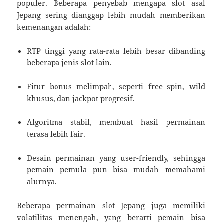
populer. Beberapa penyebab mengapa slot asal
Jepang sering dianggap lebih mudah memberikan
kemenangan adalah:
RTP tinggi yang rata-rata lebih besar dibanding
beberapa jenis slot lain.
Fitur bonus melimpah, seperti free spin, wild
khusus, dan jackpot progresif.
Algoritma stabil, membuat hasil permainan
terasa lebih fair.
Desain permainan yang user-friendly, sehingga
pemain pemula pun bisa mudah memahami
alurnya.
Beberapa permainan slot Jepang juga memiliki
volatilitas menengah, yang berarti pemain bisa