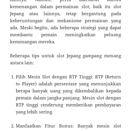
kemenangan dalam permainan slot, baik itu slot
Jepang atau lainnya, tetap bergantung pada
keberuntungan dan mekanisme permainan yang
ada. Meski begitu, ada beberapa strategi yang dapat
membantu pemain meningkatkan peluang
kemenangan mereka.
Beberapa tips untuk slot Jepang gampang menang
antara lain:
Pilih Mesin Slot dengan RTP Tinggi: RTP (Return
to Player) adalah persentase yang menunjukkan
berapa banyak uang yang dikembalikan kepada
pemain dalam jangka panjang. Mesin slot dengan
RTP tinggi cenderung memberikan pembayaran
yang lebih sering.
Manfaatkan Fitur Bonus: Banyak mesin slot