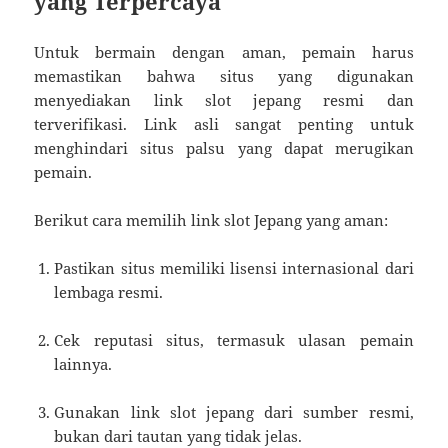
yang Terpercaya
Untuk bermain dengan aman, pemain harus
memastikan bahwa situs yang digunakan
menyediakan link slot jepang resmi dan
terverifikasi. Link asli sangat penting untuk
menghindari situs palsu yang dapat merugikan
pemain.
Berikut cara memilih link slot Jepang yang aman:
Pastikan situs memiliki lisensi internasional dari
lembaga resmi.
Cek reputasi situs, termasuk ulasan pemain
lainnya.
Gunakan link slot jepang dari sumber resmi,
bukan dari tautan yang tidak jelas.