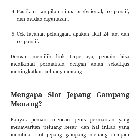
Pastikan tampilan situs profesional, responsif,
dan mudah digunakan.
Cek layanan pelanggan, apakah aktif 24 jam dan
responsif.
Dengan memilih link terpercaya, pemain bisa
menikmati permainan dengan aman sekaligus
meningkatkan peluang menang.
Mengapa Slot Jepang Gampang
Menang?
Banyak pemain mencari jenis permainan yang
menawarkan peluang besar, dan hal inilah yang
membuat slot jepang gampang menang menjadi