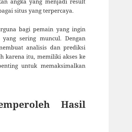
lkan angka yang menjadi result
bagai situs yang terpercaya.
erguna bagi pemain yang ingin
a yang sering muncul. Dengan
membuat analisis dan prediksi
h karena itu, memiliki akses ke
 penting untuk memaksimalkan
mperoleh Hasil