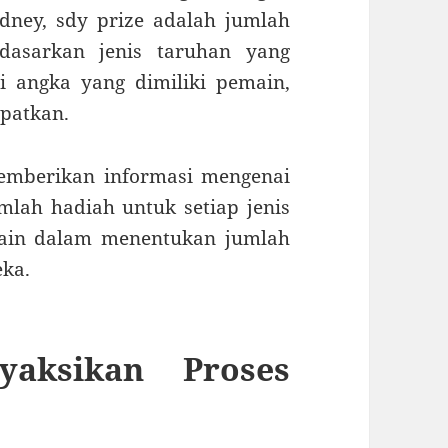
dney, sdy prize adalah jumlah
dasarkan jenis taruhan yang
i angka yang dimiliki pemain,
apatkan.
memberikan informasi mengenai
umlah hadiah untuk setiap jenis
main dalam menentukan jumlah
eka.
yaksikan Proses