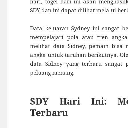
hari, togel hari ini akan menghasi
SDY dan ini dapat dilihat melalui ber
Data keluaran Sydney ini sangat b
mempelajari pola atau tren angk
melihat data Sidney, pemain bisa 
angka untuk taruhan berikutnya. Ole
data Sidney yang terbaru sangat
peluang menang.
SDY Hari Ini: Me
Terbaru