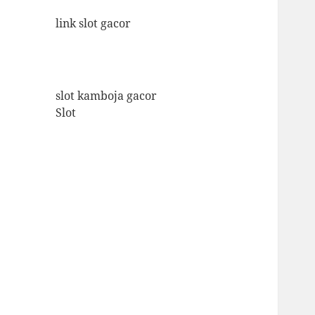
link slot gacor
slot kamboja gacor
Slot