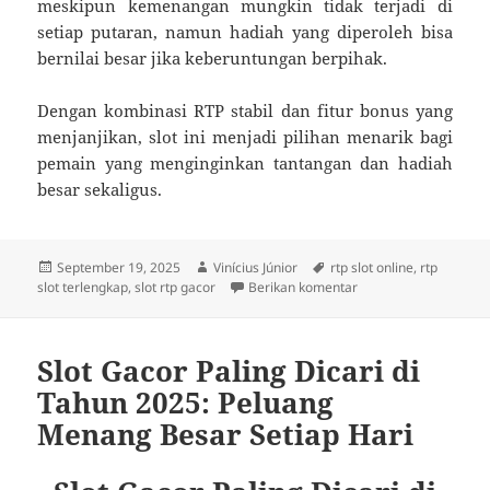
meskipun kemenangan mungkin tidak terjadi di
setiap putaran, namun hadiah yang diperoleh bisa
bernilai besar jika keberuntungan berpihak.
Dengan kombinasi RTP stabil dan fitur bonus yang
menjanjikan, slot ini menjadi pilihan menarik bagi
pemain yang menginginkan tantangan dan hadiah
besar sekaligus.
Diposkan
Penulis
Tag
September 19, 2025
Vinícius Júnior
rtp slot online
,
rtp
pada
untuk Slot Rise of Py
slot terlengkap
,
slot rtp gacor
Berikan komentar
Slot Gacor Paling Dicari di
Tahun 2025: Peluang
Menang Besar Setiap Hari