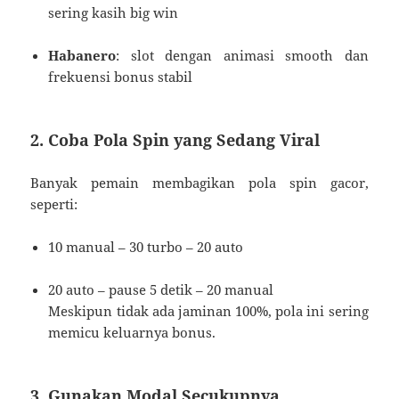
sering kasih big win
Habanero
: slot dengan animasi smooth dan
frekuensi bonus stabil
2. Coba Pola Spin yang Sedang Viral
Banyak pemain membagikan pola spin gacor,
seperti:
10 manual – 30 turbo – 20 auto
20 auto – pause 5 detik – 20 manual
Meskipun tidak ada jaminan 100%, pola ini sering
memicu keluarnya bonus.
3. Gunakan Modal Secukupnya