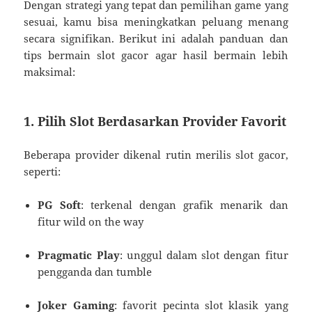
Dengan strategi yang tepat dan pemilihan game yang
sesuai, kamu bisa meningkatkan peluang menang
secara signifikan. Berikut ini adalah panduan dan
tips bermain slot gacor agar hasil bermain lebih
maksimal:
1. Pilih Slot Berdasarkan Provider Favorit
Beberapa provider dikenal rutin merilis slot gacor,
seperti:
PG Soft
: terkenal dengan grafik menarik dan
fitur wild on the way
Pragmatic Play
: unggul dalam slot dengan fitur
pengganda dan tumble
Joker Gaming
: favorit pecinta slot klasik yang