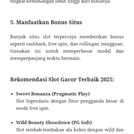
tingkat kemenangan lebih tinggi dari biasanya.
5. Manfaatkan Bonus Situs
Banyak situs slot terpercaya memberikan bonus
seperti cashback, free spin, dan rollingan mingguan.
Gunakan ini untuk memperbesar modal dan
memperpanjang waktu bermain.
Rekomendasi Slot Gacor Terbaik 2025:
Sweet Bonanza (Pragmatic Play)
Slot legendaris dengan fitur pengganda besar di
mode free spin.
Wild Bounty Showdown (PG Soft)
Slot tembak-tembakan ala koboi dengan wild dan