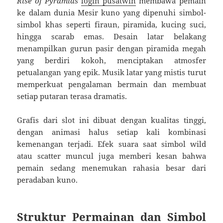
Rise of Pyramids
login pusatwin
membawa pemain
ke dalam dunia Mesir kuno yang dipenuhi simbol-
simbol khas seperti firaun, piramida, kucing suci,
hingga scarab emas. Desain latar belakang
menampilkan gurun pasir dengan piramida megah
yang berdiri kokoh, menciptakan atmosfer
petualangan yang epik. Musik latar yang mistis turut
memperkuat pengalaman bermain dan membuat
setiap putaran terasa dramatis.
Grafis dari slot ini dibuat dengan kualitas tinggi,
dengan animasi halus setiap kali kombinasi
kemenangan terjadi. Efek suara saat simbol wild
atau scatter muncul juga memberi kesan bahwa
pemain sedang menemukan rahasia besar dari
peradaban kuno.
Struktur Permainan dan Simbol