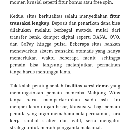
momen krusial seperti fitur bonus atau free spin.
Kedua, situs berkualitas selalu menyediakan
fitur
transaksi lengkap
. Deposit dan penarikan dana bisa
dilakukan melalui berbagai metode, mulai dari
transfer bank, dompet digital seperti DANA, OVO,
dan GoPay, hingga pulsa. Beberapa situs bahkan
menawarkan sistem transaksi otomatis yang hanya
memerlukan waktu beberapa menit, sehingga
pemain bisa langsung melanjutkan permainan
tanpa harus menunggu lama.
Tak kalah penting adalah
fasilitas versi demo
yang
memungkinkan pemain mencoba Mahjong Wins
tanpa harus mempertaruhkan saldo asli. Ini
menjadi keuntungan besar, khususnya bagi pemain
pemula yang ingin memahami pola permainan, cara
kerja simbol scatter dan wild, serta mengatur
strategi untuk meraih pengganda maksimal.