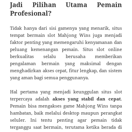
Jadi Pilihan Utama Pemain
Profesional?
Tidak hanya dari sisi gamenya yang menarik, situs
tempat bermain slot Mahjong Wins juga menjadi
faktor penting yang memengaruhi kenyamanan dan
peluang kemenangan pemain. Situs slot online
berkualitas selalu berusaha memberikan
pengalaman bermain yang maksimal dengan
menghadirkan akses cepat, fitur lengkap, dan sistem
yang aman bagi semua penggunanya.
Hal pertama yang menjadi keunggulan situs slot
terpercaya adalah
akses yang stabil dan cepat
.
Pemain bisa mengakses game Mahjong Wins tanpa
hambatan, baik melalui desktop maupun perangkat
seluler. Ini tentu penting agar pemain tidak
terganggu saat bermain, terutama ketika berada di