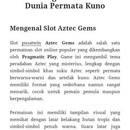
Dunia Permata Kuno
Mengenal Slot Aztec Gems
Slot
pusatwin
Aztec Gems
adalah salah satu
permainan slot online populer yang dikembangkan
oleh
Pragmatic Play
. Game ini mengambil tema
peradaban Aztec yang misterius, lengkap dengan
simbol-simbol khas suku Aztec seperti permata
berwarna-warni dan artefak kuno. Aztec Gems
memiliki format yang sederhana namun sangat
menarik, cocok untuk pemain pemula maupun
berpengalaman.
Permainan ini memiliki tampilan visual yang
memikat dengan latar belakang hutan tropis dan
simbol-simbol penuh warna. Suara latar juga