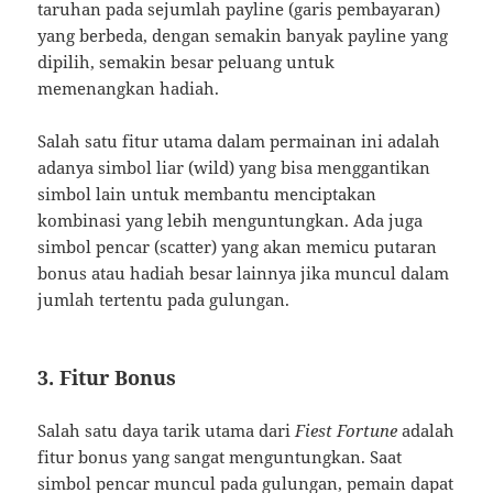
taruhan pada sejumlah payline (garis pembayaran)
yang berbeda, dengan semakin banyak payline yang
dipilih, semakin besar peluang untuk
memenangkan hadiah.
Salah satu fitur utama dalam permainan ini adalah
adanya simbol liar (wild) yang bisa menggantikan
simbol lain untuk membantu menciptakan
kombinasi yang lebih menguntungkan. Ada juga
simbol pencar (scatter) yang akan memicu putaran
bonus atau hadiah besar lainnya jika muncul dalam
jumlah tertentu pada gulungan.
3.
Fitur Bonus
Salah satu daya tarik utama dari
Fiest Fortune
adalah
fitur bonus yang sangat menguntungkan. Saat
simbol pencar muncul pada gulungan, pemain dapat