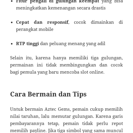
Fitur pengali di gulungan keempat
yang bisa
meningkatkan kemenangan secara drastis
Cepat dan responsif
, cocok dimainkan di
perangkat mobile
RTP tinggi
dan peluang menang yang adil
Selain itu, karena hanya memiliki tiga gulungan,
permainan ini tidak membingungkan dan cocok
bagi pemula yang baru mencoba slot online.
Cara Bermain dan Tips
Untuk bermain Aztec Gems, pemain cukup memilih
nilai taruhan, lalu memutar gulungan. Karena garis
pembayarannya tetap, pemain tidak perlu repot
memilih payline. Jika tiga simbol yang sama muncul