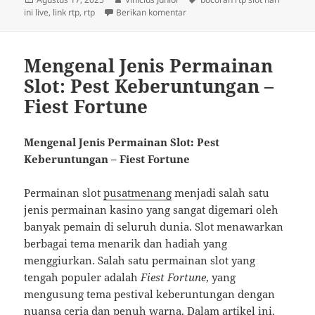
pada
untuk Slot Aztec Gems: Petuala
ini live
,
link rtp
,
rtp
Berikan komentar
Mengenal Jenis Permainan
Slot: Pest Keberuntungan –
Fiest Fortune
Mengenal Jenis Permainan Slot: Pest
Keberuntungan – Fiest Fortune
Permainan slot
pusatmenang
menjadi salah satu
jenis permainan kasino yang sangat digemari oleh
banyak pemain di seluruh dunia. Slot menawarkan
berbagai tema menarik dan hadiah yang
menggiurkan. Salah satu permainan slot yang
tengah populer adalah
Fiest Fortune
, yang
mengusung tema pestival keberuntungan dengan
nuansa ceria dan penuh warna. Dalam artikel ini,