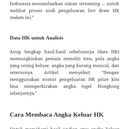
Indonesia memanfaatkan siaran streaming … untuk
melihat proses undi pengeluaran live draw HK
malam ini.”
Data HK untuk Analisis
Arsip lengkap hasil-hasil sebelumnya (data HK)
memungkinkan pemain meneliti tren, pola angka
yang sering keluar, angka yang kurang muncul, dan
seterusnya. Artikel menyebut: “Dengan
menggunakan nomor pengeluaran HK prize kita
bisa memperkirakan angka togel Hongkong
selanjutnya.”
Cara Membaca Angka Keluar HK