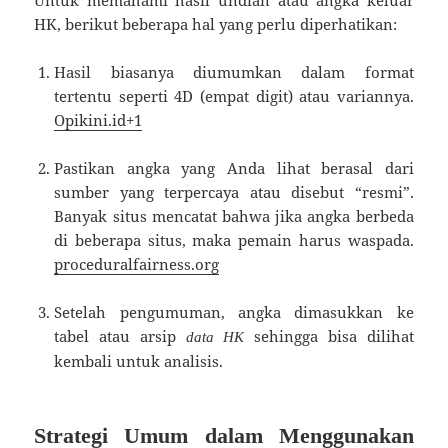
Untuk memahami hasil undian atau angka keluar
HK, berikut beberapa hal yang perlu diperhatikan:
Hasil biasanya diumumkan dalam format
tertentu seperti 4D (empat digit) atau variannya.
Opikini.id
+1
Pastikan angka yang Anda lihat berasal dari
sumber yang terpercaya atau disebut “resmi”.
Banyak situs mencatat bahwa jika angka berbeda
di beberapa situs, maka pemain harus waspada.
proceduralfairness.org
Setelah pengumuman, angka dimasukkan ke
tabel atau arsip
sehingga bisa dilihat
data HK
kembali untuk analisis.
Strategi Umum dalam Menggunakan