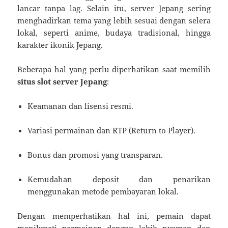
lancar tanpa lag. Selain itu, server Jepang sering
menghadirkan tema yang lebih sesuai dengan selera
lokal, seperti anime, budaya tradisional, hingga
karakter ikonik Jepang.
Beberapa hal yang perlu diperhatikan saat memilih
situs slot server Jepang
:
Keamanan dan lisensi resmi.
Variasi permainan dan RTP (Return to Player).
Bonus dan promosi yang transparan.
Kemudahan deposit dan penarikan
menggunakan metode pembayaran lokal.
Dengan memperhatikan hal ini, pemain dapat