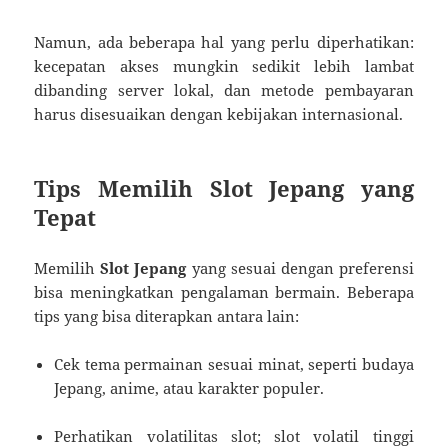
Namun, ada beberapa hal yang perlu diperhatikan:
kecepatan akses mungkin sedikit lebih lambat
dibanding server lokal, dan metode pembayaran
harus disesuaikan dengan kebijakan internasional.
Tips Memilih Slot Jepang yang
Tepat
Memilih
Slot Jepang
yang sesuai dengan preferensi
bisa meningkatkan pengalaman bermain. Beberapa
tips yang bisa diterapkan antara lain:
Cek tema permainan sesuai minat, seperti budaya
Jepang, anime, atau karakter populer.
Perhatikan volatilitas slot; slot volatil tinggi