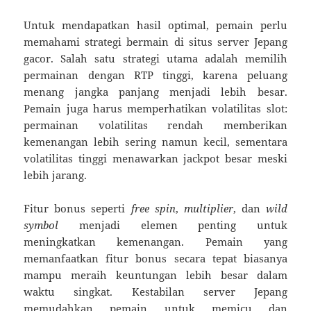
Untuk mendapatkan hasil optimal, pemain perlu
memahami strategi bermain di situs server Jepang
gacor. Salah satu strategi utama adalah memilih
permainan dengan RTP tinggi, karena peluang
menang jangka panjang menjadi lebih besar.
Pemain juga harus memperhatikan volatilitas slot:
permainan volatilitas rendah memberikan
kemenangan lebih sering namun kecil, sementara
volatilitas tinggi menawarkan jackpot besar meski
lebih jarang.
Fitur bonus seperti
free spin
,
multiplier
, dan
wild
symbol
menjadi elemen penting untuk
meningkatkan kemenangan. Pemain yang
memanfaatkan fitur bonus secara tepat biasanya
mampu meraih keuntungan lebih besar dalam
waktu singkat. Kestabilan server Jepang
memudahkan pemain untuk memicu dan