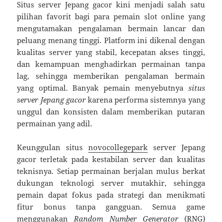
Situs server Jepang gacor kini menjadi salah satu
pilihan favorit bagi para pemain slot online yang
mengutamakan pengalaman bermain lancar dan
peluang menang tinggi. Platform ini dikenal dengan
kualitas server yang stabil, kecepatan akses tinggi,
dan kemampuan menghadirkan permainan tanpa
lag, sehingga memberikan pengalaman bermain
yang optimal. Banyak pemain menyebutnya
situs
server Jepang gacor
karena performa sistemnya yang
unggul dan konsisten dalam memberikan putaran
permainan yang adil.
Keunggulan situs
novocollegepark
server Jepang
gacor terletak pada kestabilan server dan kualitas
teknisnya. Setiap permainan berjalan mulus berkat
dukungan teknologi server mutakhir, sehingga
pemain dapat fokus pada strategi dan menikmati
fitur bonus tanpa gangguan. Semua game
menggunakan
Random Number Generator
(RNG)