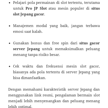
Pelajari pola permainan di slot tertentu, terutama
untuk
Pro JP Slot
atau mesin populer di
situs
slot Jepang gacor
.
Manajemen modal yang baik, jangan terbawa
emosi saat kalah.
Gunakan bonus dan free spin dari
situs gacor
server Jepang
untuk memaksimalkan peluang
menang tanpa risiko besar.
Cek waktu dan frekuensi mesin slot gacor,
biasanya ada pola tertentu di server Jepang yang
bisa dimanfaatkan.
Dengan memahami karakteristik server Jepang dan
menggunakan link resmi, pengalaman bermain slot
menjadi lebih menyenangkan dan peluang menang
lebih optimal.