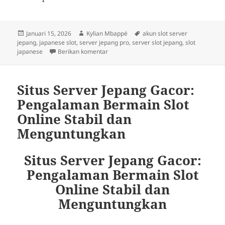
Diposkan
Penulis
Tag
Januari 15, 2026
Kylian Mbappé
akun slot server
pada
jepang
,
japanese slot
,
server jepang pro
,
server slot jepang
,
slot
untuk Slot Jepang: Panduan Lengkap Ber
japanese
Berikan komentar
Situs Server Jepang Gacor:
Pengalaman Bermain Slot
Online Stabil dan
Menguntungkan
Situs Server Jepang Gacor:
Pengalaman Bermain Slot
Online Stabil dan
Menguntungkan