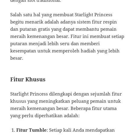
dengan slot tradisional.
Salah satu hal yang membuat Starlight Princess
begitu menarik adalah adanya sistem fitur respin
dan putaran gratis yang dapat membantu pemain
meraih kemenangan besar. Fitur ini membuat setiap
putaran menjadi lebih seru dan memberi
kesempatan untuk memperoleh hadiah yang lebih
besar.
Fitur Khusus
Starlight Princess dilengkapi dengan sejumlah fitur
khusus yang meningkatkan peluang pemain untuk
meraih kemenangan besar. Beberapa fitur utama
yang perlu diperhatikan adalah:
Fitur Tumble
: Setiap kali Anda mendapatkan