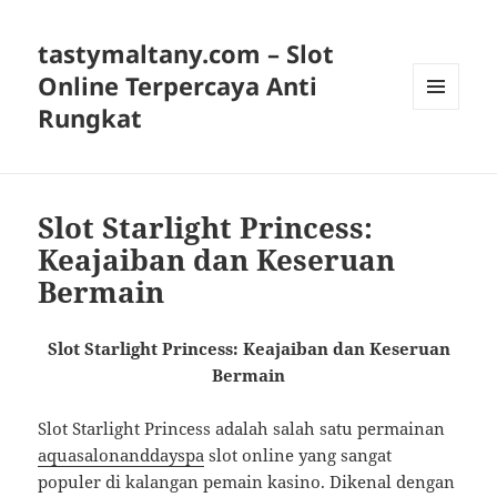
tastymaltany.com – Slot
Online Terpercaya Anti
Rungkat
MENU
DAN
WIDGET
Slot Starlight Princess:
Keajaiban dan Keseruan
Bermain
Slot Starlight Princess: Keajaiban dan Keseruan
Bermain
Slot Starlight Princess adalah salah satu permainan
aquasalonanddayspa
slot online yang sangat
populer di kalangan pemain kasino. Dikenal dengan