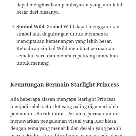
dapat menghasilkan pembayaran yang jauh lebih
besar dari biasanya.
Simbol Wild
: Simbol Wild dapat menggantikan
simbol lain di gulungan untuk membantu
menciptakan kemenangan yang lebih besar.
Kehadiran simbol Wild membuat permainan
semakin seru dan memberi peluang tambahan
untuk menang.
Keuntungan Bermain Starlight Princess
Ada beberapa alasan mengapa Starlight Princess
menjadi salah satu slot yang paling digemari oleh
pemain di seluruh dunia. Pertama, permainan ini
menawarkan pengalaman visual yang luar biasa
dengan tema yang menarik dan desain yang penuh
warna. Kedua, fitur-fitur bonus yang tersedia dapat