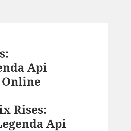
s:
enda Api
 Online
ix Rises:
Legenda Api