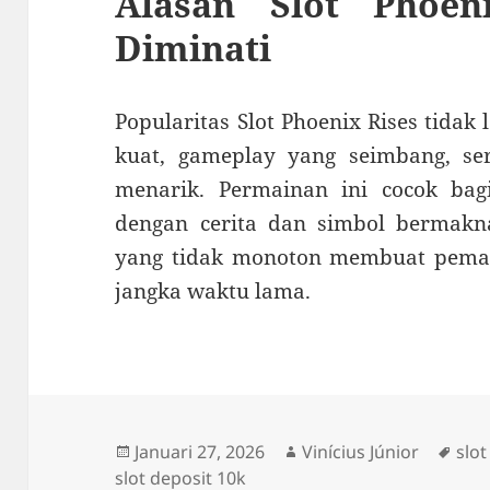
Alasan Slot Phoen
Diminati
Popularitas Slot Phoenix Rises tidak
kuat, gameplay yang seimbang, s
menarik. Permainan ini cocok ba
dengan cerita dan simbol bermakna
yang tidak monoton membuat pema
jangka waktu lama.
Diposkan
Penulis
Tag
Januari 27, 2026
Vinícius Júnior
slot
pada
slot deposit 10k