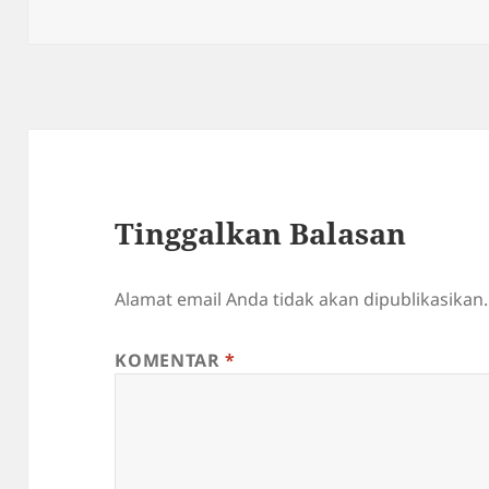
Tinggalkan Balasan
Alamat email Anda tidak akan dipublikasikan.
KOMENTAR
*