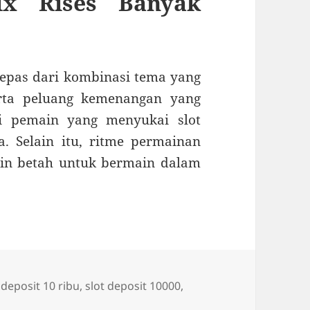
ix Rises Banyak
 lepas dari kombinasi tema yang
erta peluang kemenangan yang
gi pemain yang menyukai slot
. Selain itu, ritme permainan
in betah untuk bermain dalam
 deposit 10 ribu
,
slot deposit 10000
,