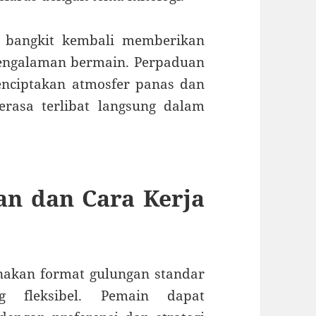
u bangkit kembali memberikan
engalaman bermain. Perpaduan
nciptakan atmosfer panas dan
rasa terlibat langsung dalam
n dan Cara Kerja
nakan format gulungan standar
g fleksibel. Pemain dapat