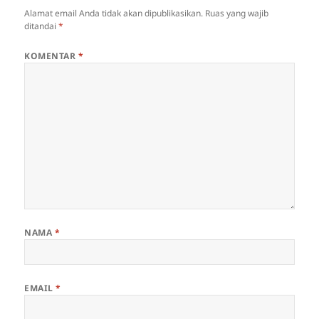
Alamat email Anda tidak akan dipublikasikan.
Ruas yang wajib
ditandai
*
KOMENTAR
*
NAMA
*
EMAIL
*