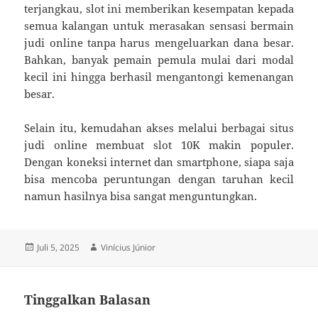
terjangkau, slot ini memberikan kesempatan kepada
semua kalangan untuk merasakan sensasi bermain
judi online tanpa harus mengeluarkan dana besar.
Bahkan, banyak pemain pemula mulai dari modal
kecil ini hingga berhasil mengantongi kemenangan
besar.
Selain itu, kemudahan akses melalui berbagai situs
judi online membuat slot 10K makin populer.
Dengan koneksi internet dan smartphone, siapa saja
bisa mencoba peruntungan dengan taruhan kecil
namun hasilnya bisa sangat menguntungkan.
Diposkan
Penulis
Juli 5, 2025
Vinícius Júnior
pada
Tinggalkan Balasan