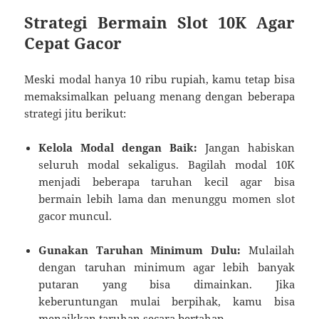
Strategi Bermain Slot 10K Agar
Cepat Gacor
Meski modal hanya 10 ribu rupiah, kamu tetap bisa
memaksimalkan peluang menang dengan beberapa
strategi jitu berikut:
Kelola Modal dengan Baik:
Jangan habiskan
seluruh modal sekaligus. Bagilah modal 10K
menjadi beberapa taruhan kecil agar bisa
bermain lebih lama dan menunggu momen slot
gacor muncul.
Gunakan Taruhan Minimum Dulu:
Mulailah
dengan taruhan minimum agar lebih banyak
putaran yang bisa dimainkan. Jika
keberuntungan mulai berpihak, kamu bisa
menaikkan taruhan secara bertahap.