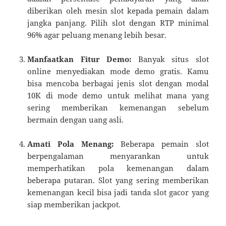
diberikan oleh mesin slot kepada pemain dalam
jangka panjang. Pilih slot dengan RTP minimal
96% agar peluang menang lebih besar.
Manfaatkan Fitur Demo:
Banyak situs slot
online menyediakan mode demo gratis. Kamu
bisa mencoba berbagai jenis slot dengan modal
10K di mode demo untuk melihat mana yang
sering memberikan kemenangan sebelum
bermain dengan uang asli.
Amati Pola Menang:
Beberapa pemain slot
berpengalaman menyarankan untuk
memperhatikan pola kemenangan dalam
beberapa putaran. Slot yang sering memberikan
kemenangan kecil bisa jadi tanda slot gacor yang
siap memberikan jackpot.