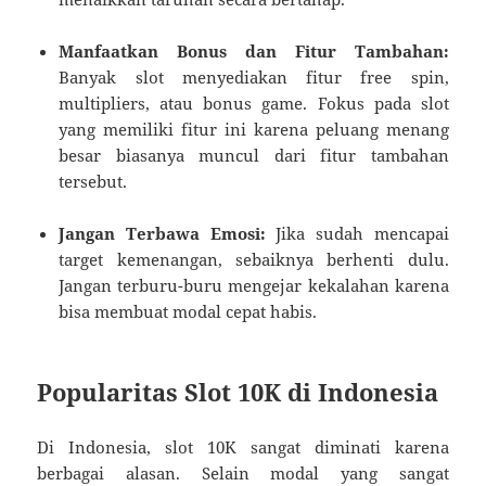
Manfaatkan Bonus dan Fitur Tambahan:
Banyak slot menyediakan fitur free spin,
multipliers, atau bonus game. Fokus pada slot
yang memiliki fitur ini karena peluang menang
besar biasanya muncul dari fitur tambahan
tersebut.
Jangan Terbawa Emosi:
Jika sudah mencapai
target kemenangan, sebaiknya berhenti dulu.
Jangan terburu-buru mengejar kekalahan karena
bisa membuat modal cepat habis.
Popularitas Slot 10K di Indonesia
Di Indonesia, slot 10K sangat diminati karena
berbagai alasan. Selain modal yang sangat