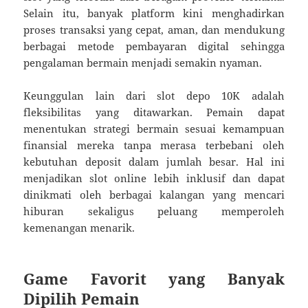
Selain itu, banyak platform kini menghadirkan
proses transaksi yang cepat, aman, dan mendukung
berbagai metode pembayaran digital sehingga
pengalaman bermain menjadi semakin nyaman.
Keunggulan lain dari slot depo 10K adalah
fleksibilitas yang ditawarkan. Pemain dapat
menentukan strategi bermain sesuai kemampuan
finansial mereka tanpa merasa terbebani oleh
kebutuhan deposit dalam jumlah besar. Hal ini
menjadikan slot online lebih inklusif dan dapat
dinikmati oleh berbagai kalangan yang mencari
hiburan sekaligus peluang memperoleh
kemenangan menarik.
Game Favorit yang Banyak
Dipilih Pemain