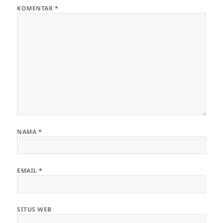
KOMENTAR
*
NAMA
*
EMAIL
*
SITUS WEB